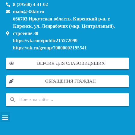
8 (39568) 4-41-02
main@38kir.ru
666703 Иркутская область, Киренский р-н, г.
Киренск, ул. Ленрабочих (мкр. Центральный),
строение 30
https://vk.com/public215572099
https://ok.ru/group/70000002195541
ВЕРСИЯ ДЛЯ СЛАБОВИДЯЩИХ
ОБРАЩЕНИЯ ГРАЖДАН
ПЕРЕЧЕНЬ ИНФОРМАЦИОННЫХ СИСТЕМ, БАНКОВ, ДАННЫХ, РЕЕСТРОВ
МОДЕРНИЗАЦИЯ ШКОЛЬНЫХ СИСТЕМ ОБРАЗОВАНИЯ (КАПИТАЛЬНЫЙ РЕМОНТ)
МУНИЦИПАЛЬНЫЕ МЕХАНИЗМЫ УПРАВЛЕНИЯ КАЧЕСТВОМ ОБРАЗОВАНИЯ
КУРСОВАЯ ПОДГОТОВКА И ПЕРЕПОДГОТОВКА ПЕДАГОГИЧЕСКИХ РАБОТНИКОВ
ПСИХОЛОГО-ПЕДАГОГИЧЕСКАЯ ПОМОЩЬ ДЕТЯМ ИЗ ЧИСЛА СЕМЕЙ УЧАСТНИКОВ СВО
СНИЖЕНИЕ ДОКУМЕНТАЦИОННОЙ НАГРУЗКИ НА ПЕДАГОГИЧЕСКИХ РАБОТНИКОВ