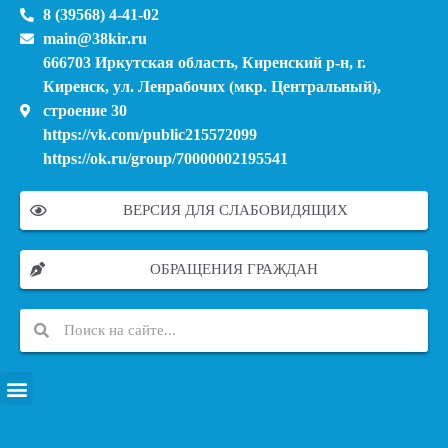
8 (39568) 4-41-02
main@38kir.ru
666703 Иркутская область, Киренский р-н, г.
Киренск, ул. Ленрабочих (мкр. Центральный),
строение 30
https://vk.com/public215572099
https://ok.ru/group/70000002195541
ВЕРСИЯ ДЛЯ СЛАБОВИДЯЩИХ
ОБРАЩЕНИЯ ГРАЖДАН
ПЕРЕЧЕНЬ ИНФОРМАЦИОННЫХ СИСТЕМ, БАНКОВ, ДАННЫХ, РЕЕСТРОВ
МОДЕРНИЗАЦИЯ ШКОЛЬНЫХ СИСТЕМ ОБРАЗОВАНИЯ (КАПИТАЛЬНЫЙ РЕМОНТ)
МУНИЦИПАЛЬНЫЕ МЕХАНИЗМЫ УПРАВЛЕНИЯ КАЧЕСТВОМ ОБРАЗОВАНИЯ
КУРСОВАЯ ПОДГОТОВКА И ПЕРЕПОДГОТОВКА ПЕДАГОГИЧЕСКИХ РАБОТНИКОВ
ПСИХОЛОГО-ПЕДАГОГИЧЕСКАЯ ПОМОЩЬ ДЕТЯМ ИЗ ЧИСЛА СЕМЕЙ УЧАСТНИКОВ СВО
СНИЖЕНИЕ ДОКУМЕНТАЦИОННОЙ НАГРУЗКИ НА ПЕДАГОГИЧЕСКИХ РАБОТНИКОВ