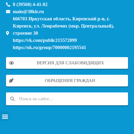
8 (39568) 4-41-02
main@38kir.ru
666703 Иркутская область, Киренский р-н, г.
Киренск, ул. Ленрабочих (мкр. Центральный),
строение 30
https://vk.com/public215572099
https://ok.ru/group/70000002195541
ВЕРСИЯ ДЛЯ СЛАБОВИДЯЩИХ
ОБРАЩЕНИЯ ГРАЖДАН
ПЕРЕЧЕНЬ ИНФОРМАЦИОННЫХ СИСТЕМ, БАНКОВ, ДАННЫХ, РЕЕСТРОВ
МОДЕРНИЗАЦИЯ ШКОЛЬНЫХ СИСТЕМ ОБРАЗОВАНИЯ (КАПИТАЛЬНЫЙ РЕМОНТ)
МУНИЦИПАЛЬНЫЕ МЕХАНИЗМЫ УПРАВЛЕНИЯ КАЧЕСТВОМ ОБРАЗОВАНИЯ
КУРСОВАЯ ПОДГОТОВКА И ПЕРЕПОДГОТОВКА ПЕДАГОГИЧЕСКИХ РАБОТНИКОВ
ПСИХОЛОГО-ПЕДАГОГИЧЕСКАЯ ПОМОЩЬ ДЕТЯМ ИЗ ЧИСЛА СЕМЕЙ УЧАСТНИКОВ СВО
СНИЖЕНИЕ ДОКУМЕНТАЦИОННОЙ НАГРУЗКИ НА ПЕДАГОГИЧЕСКИХ РАБОТНИКОВ