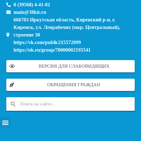
8 (39568) 4-41-02
main@38kir.ru
666703 Иркутская область, Киренский р-н, г.
Киренск, ул. Ленрабочих (мкр. Центральный),
строение 30
https://vk.com/public215572099
https://ok.ru/group/70000002195541
ВЕРСИЯ ДЛЯ СЛАБОВИДЯЩИХ
ОБРАЩЕНИЯ ГРАЖДАН
ПЕРЕЧЕНЬ ИНФОРМАЦИОННЫХ СИСТЕМ, БАНКОВ, ДАННЫХ, РЕЕСТРОВ
МОДЕРНИЗАЦИЯ ШКОЛЬНЫХ СИСТЕМ ОБРАЗОВАНИЯ (КАПИТАЛЬНЫЙ РЕМОНТ)
МУНИЦИПАЛЬНЫЕ МЕХАНИЗМЫ УПРАВЛЕНИЯ КАЧЕСТВОМ ОБРАЗОВАНИЯ
КУРСОВАЯ ПОДГОТОВКА И ПЕРЕПОДГОТОВКА ПЕДАГОГИЧЕСКИХ РАБОТНИКОВ
ПСИХОЛОГО-ПЕДАГОГИЧЕСКАЯ ПОМОЩЬ ДЕТЯМ ИЗ ЧИСЛА СЕМЕЙ УЧАСТНИКОВ СВО
СНИЖЕНИЕ ДОКУМЕНТАЦИОННОЙ НАГРУЗКИ НА ПЕДАГОГИЧЕСКИХ РАБОТНИКОВ