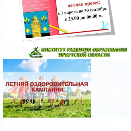
Методические рекомендации по организации и
проведению государственного выпускного экзамена по
образовательным программам среднего общего
образования в 2026 году
Методические рекомендации по подготовке и
проведению единого государственного экзамена в
пунктах проведения экзаменов в 2026 году
Методические рекомендации по подготовке и
проведению единого государственного экзамена по
учебному предмету «Информатика» в компьютерной
форме в 2026 году
Приказ Управления образования администрации
Киренского муниципального округа от 26.11.2026 №
213 «О проведении итогового сочинения (изложения)