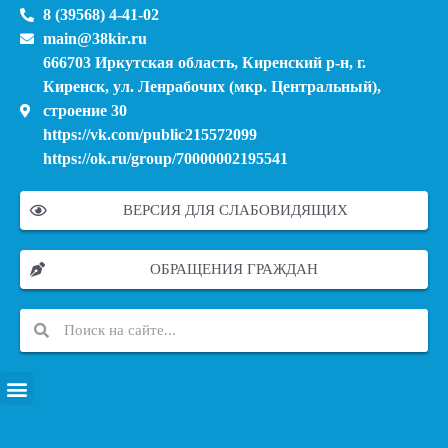
8 (39568) 4-41-02
main@38kir.ru
666703 Иркутская область, Киренский р-н, г.
Киренск, ул. Ленрабочих (мкр. Центральный),
строение 30
https://vk.com/public215572099
https://ok.ru/group/70000002195541
ВЕРСИЯ ДЛЯ СЛАБОВИДЯЩИХ
ОБРАЩЕНИЯ ГРАЖДАН
ПЕРЕЧЕНЬ ИНФОРМАЦИОННЫХ СИСТЕМ, БАНКОВ, ДАННЫХ, РЕЕСТРОВ
МОДЕРНИЗАЦИЯ ШКОЛЬНЫХ СИСТЕМ ОБРАЗОВАНИЯ (КАПИТАЛЬНЫЙ РЕМОНТ)
МУНИЦИПАЛЬНЫЕ МЕХАНИЗМЫ УПРАВЛЕНИЯ КАЧЕСТВОМ ОБРАЗОВАНИЯ
КУРСОВАЯ ПОДГОТОВКА И ПЕРЕПОДГОТОВКА ПЕДАГОГИЧЕСКИХ РАБОТНИКОВ
ПСИХОЛОГО-ПЕДАГОГИЧЕСКАЯ ПОМОЩЬ ДЕТЯМ ИЗ ЧИСЛА СЕМЕЙ УЧАСТНИКОВ СВО
СНИЖЕНИЕ ДОКУМЕНТАЦИОННОЙ НАГРУЗКИ НА ПЕДАГОГИЧЕСКИХ РАБОТНИКОВ