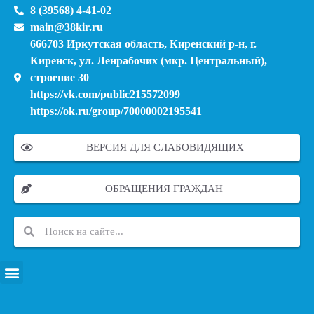
8 (39568) 4-41-02
main@38kir.ru
666703 Иркутская область, Киренский р-н, г.
Киренск, ул. Ленрабочих (мкр. Центральный),
строение 30
https://vk.com/public215572099
https://ok.ru/group/70000002195541
ВЕРСИЯ ДЛЯ СЛАБОВИДЯЩИХ
ОБРАЩЕНИЯ ГРАЖДАН
ПЕРЕЧЕНЬ ИНФОРМАЦИОННЫХ СИСТЕМ, БАНКОВ, ДАННЫХ, РЕЕСТРОВ
МОДЕРНИЗАЦИЯ ШКОЛЬНЫХ СИСТЕМ ОБРАЗОВАНИЯ (КАПИТАЛЬНЫЙ РЕМОНТ)
МУНИЦИПАЛЬНЫЕ МЕХАНИЗМЫ УПРАВЛЕНИЯ КАЧЕСТВОМ ОБРАЗОВАНИЯ
КУРСОВАЯ ПОДГОТОВКА И ПЕРЕПОДГОТОВКА ПЕДАГОГИЧЕСКИХ РАБОТНИКОВ
ПСИХОЛОГО-ПЕДАГОГИЧЕСКАЯ ПОМОЩЬ ДЕТЯМ ИЗ ЧИСЛА СЕМЕЙ УЧАСТНИКОВ СВО
СНИЖЕНИЕ ДОКУМЕНТАЦИОННОЙ НАГРУЗКИ НА ПЕДАГОГИЧЕСКИХ РАБОТНИКОВ