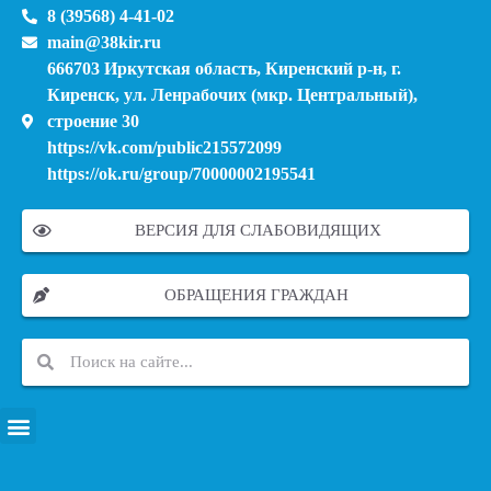
8 (39568) 4-41-02
main@38kir.ru
666703 Иркутская область, Киренский р-н, г.
Киренск, ул. Ленрабочих (мкр. Центральный),
строение 30
https://vk.com/public215572099
https://ok.ru/group/70000002195541
ВЕРСИЯ ДЛЯ СЛАБОВИДЯЩИХ
ОБРАЩЕНИЯ ГРАЖДАН
ПЕРЕЧЕНЬ ИНФОРМАЦИОННЫХ СИСТЕМ, БАНКОВ, ДАННЫХ, РЕЕСТРОВ
МОДЕРНИЗАЦИЯ ШКОЛЬНЫХ СИСТЕМ ОБРАЗОВАНИЯ (КАПИТАЛЬНЫЙ РЕМОНТ)
МУНИЦИПАЛЬНЫЕ МЕХАНИЗМЫ УПРАВЛЕНИЯ КАЧЕСТВОМ ОБРАЗОВАНИЯ
КУРСОВАЯ ПОДГОТОВКА И ПЕРЕПОДГОТОВКА ПЕДАГОГИЧЕСКИХ РАБОТНИКОВ
ПСИХОЛОГО-ПЕДАГОГИЧЕСКАЯ ПОМОЩЬ ДЕТЯМ ИЗ ЧИСЛА СЕМЕЙ УЧАСТНИКОВ СВО
СНИЖЕНИЕ ДОКУМЕНТАЦИОННОЙ НАГРУЗКИ НА ПЕДАГОГИЧЕСКИХ РАБОТНИКОВ