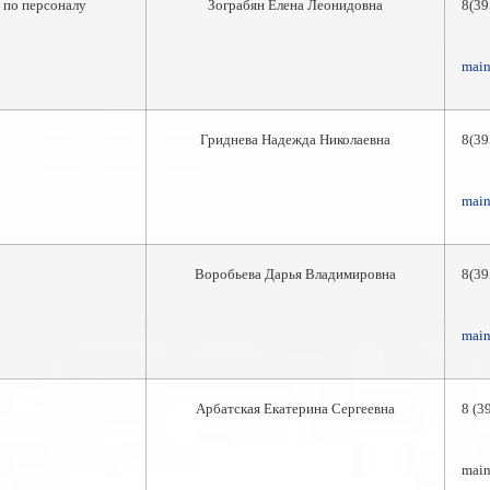
 по персоналу
Зограбян Елена Леонидовна
8(3
main
Гриднева Надежда Николаевна
8(3
main
Воробьева Дарья Владимировна
8(3
main
Арбатская Екатерина Сергеевна
8 (
main