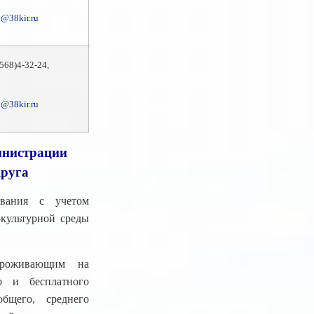
@38kir.ru
9568)4-32-24,
@38kir.ru
инистрации
круга
вания с учетом
-культурной среды
 проживающим на
о и бесплатного
бщего, среднего