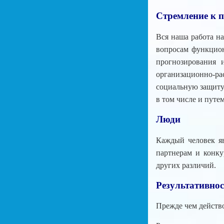
Стремление к 
Вся наша работа н
вопросам функцион
прогнозирования 
организационно-р
социальную защиту 
в том числе и путе
Люди
Каждый человек яв
партнерам и конку
других различий.
Результативнос
Прежде чем действо