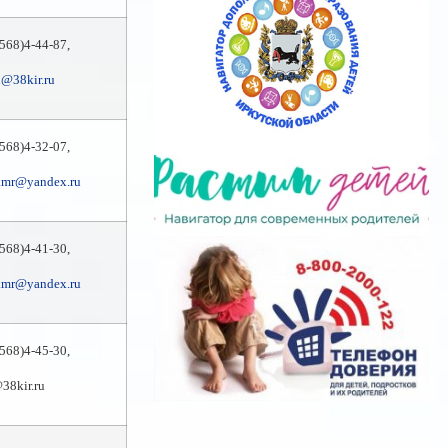
568)4-44-87,
@38kir.ru
568)4-32-07,
kmr@yandex.ru
9568)4-41-30,
kmr@yandex.ru
568)4-45-30,
38kir.ru