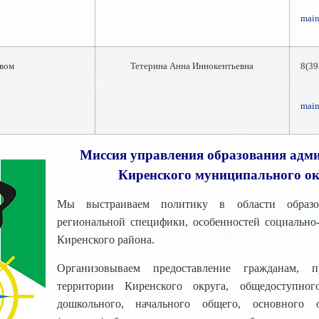
main
вом
Тетерина Анна Иннокентьевна
8(3
main
Миссия управления образования адм
Киренского муниципального о
Мы выстраиваем политику в области образо
региональной специфики, особенностей социально
Киренского района.
Организовываем предоставление гражданам,
территории Киренского округа, общедоступног
дошкольного, начального общего, основного о