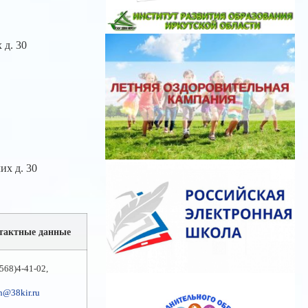
 д. 30
их д. 30
тактные данные
568)4-41-02,
n@38kir.ru