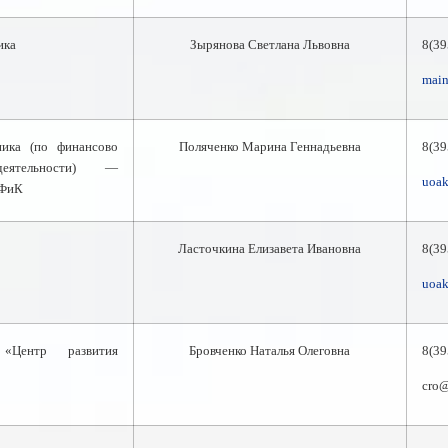
ика
Зырянова
Светлана Львовна
8(39
main
ника (по финансово
Поляченко
Марина Геннадьевна
8(39
деятельности) —
uoa
ПФиК
Ласточкина
Елизавета Ивановна
8(3
uoa
Центр развития
Бровченко
Наталья Олеговна
8(39
cro@