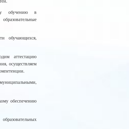
тей.
ому обучению в
образовательные
ти обучающихся,
одим аттестацию
ния, осуществляем
компетенции.
 муниципальными,
скому обеспечению
образовательных