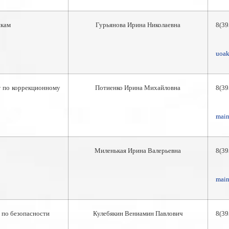
пкам
Гурьянова Ирина Николаевна
8(3
uoa
 по коррекционному
Потиенко Ирина Михайловна
8(3
main
Миленькая Ирина Валерьевна
8(3
main
 по безопасности
Кулебякин Вениамин Павлович
8(3