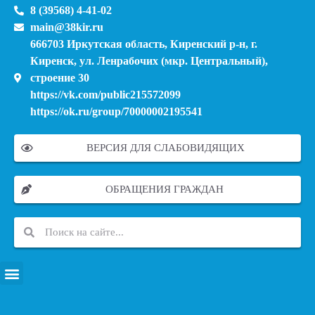
8 (39568) 4-41-02
main@38kir.ru
666703 Иркутская область, Киренский р-н, г.
Киренск, ул. Ленрабочих (мкр. Центральный),
строение 30
https://vk.com/public215572099
https://ok.ru/group/70000002195541
ВЕРСИЯ ДЛЯ СЛАБОВИДЯЩИХ
ОБРАЩЕНИЯ ГРАЖДАН
ПЕРЕЧЕНЬ ИНФОРМАЦИОННЫХ СИСТЕМ, БАНКОВ, ДАННЫХ, РЕЕСТРОВ
МОДЕРНИЗАЦИЯ ШКОЛЬНЫХ СИСТЕМ ОБРАЗОВАНИЯ (КАПИТАЛЬНЫЙ РЕМОНТ)
МУНИЦИПАЛЬНЫЕ МЕХАНИЗМЫ УПРАВЛЕНИЯ КАЧЕСТВОМ ОБРАЗОВАНИЯ
КУРСОВАЯ ПОДГОТОВКА И ПЕРЕПОДГОТОВКА ПЕДАГОГИЧЕСКИХ РАБОТНИКОВ
ПСИХОЛОГО-ПЕДАГОГИЧЕСКАЯ ПОМОЩЬ ДЕТЯМ ИЗ ЧИСЛА СЕМЕЙ УЧАСТНИКОВ СВО
СНИЖЕНИЕ ДОКУМЕНТАЦИОННОЙ НАГРУЗКИ НА ПЕДАГОГИЧЕСКИХ РАБОТНИКОВ