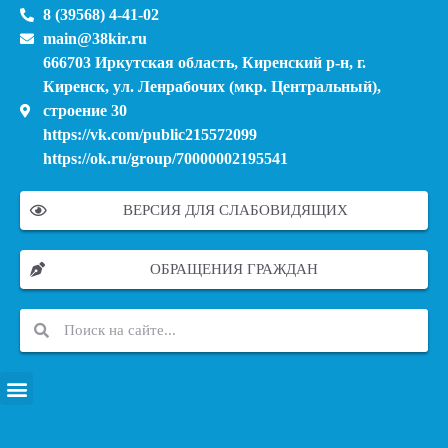
8 (39568) 4-41-02
main@38kir.ru
666703 Иркутская область, Киренский р-н, г.
Киренск, ул. Ленрабочих (мкр. Центральный),
строение 30
https://vk.com/public215572099
https://ok.ru/group/70000002195541
ВЕРСИЯ ДЛЯ СЛАБОВИДЯЩИХ
ОБРАЩЕНИЯ ГРАЖДАН
ПЕРЕЧЕНЬ ИНФОРМАЦИОННЫХ СИСТЕМ, БАНКОВ, ДАННЫХ, РЕЕСТРОВ
МОДЕРНИЗАЦИЯ ШКОЛЬНЫХ СИСТЕМ ОБРАЗОВАНИЯ (КАПИТАЛЬНЫЙ РЕМОНТ)
МУНИЦИПАЛЬНЫЕ МЕХАНИЗМЫ УПРАВЛЕНИЯ КАЧЕСТВОМ ОБРАЗОВАНИЯ
КУРСОВАЯ ПОДГОТОВКА И ПЕРЕПОДГОТОВКА ПЕДАГОГИЧЕСКИХ РАБОТНИКОВ
ПСИХОЛОГО-ПЕДАГОГИЧЕСКАЯ ПОМОЩЬ ДЕТЯМ ИЗ ЧИСЛА СЕМЕЙ УЧАСТНИКОВ СВО
СНИЖЕНИЕ ДОКУМЕНТАЦИОННОЙ НАГРУЗКИ НА ПЕДАГОГИЧЕСКИХ РАБОТНИКОВ