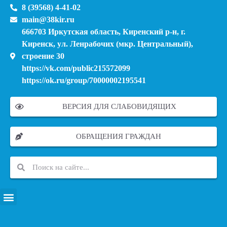
8 (39568) 4-41-02
main@38kir.ru
666703 Иркутская область, Киренский р-н, г.
Киренск, ул. Ленрабочих (мкр. Центральный),
строение 30
https://vk.com/public215572099
https://ok.ru/group/70000002195541
ВЕРСИЯ ДЛЯ СЛАБОВИДЯЩИХ
ОБРАЩЕНИЯ ГРАЖДАН
ПЕРЕЧЕНЬ ИНФОРМАЦИОННЫХ СИСТЕМ, БАНКОВ, ДАННЫХ, РЕЕСТРОВ
МОДЕРНИЗАЦИЯ ШКОЛЬНЫХ СИСТЕМ ОБРАЗОВАНИЯ (КАПИТАЛЬНЫЙ РЕМОНТ)
МУНИЦИПАЛЬНЫЕ МЕХАНИЗМЫ УПРАВЛЕНИЯ КАЧЕСТВОМ ОБРАЗОВАНИЯ
КУРСОВАЯ ПОДГОТОВКА И ПЕРЕПОДГОТОВКА ПЕДАГОГИЧЕСКИХ РАБОТНИКОВ
ПСИХОЛОГО-ПЕДАГОГИЧЕСКАЯ ПОМОЩЬ ДЕТЯМ ИЗ ЧИСЛА СЕМЕЙ УЧАСТНИКОВ СВО
СНИЖЕНИЕ ДОКУМЕНТАЦИОННОЙ НАГРУЗКИ НА ПЕДАГОГИЧЕСКИХ РАБОТНИКОВ