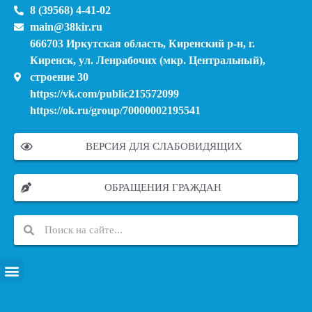
8 (39568) 4-41-02
main@38kir.ru
666703 Иркутская область, Киренский р-н, г.
Киренск, ул. Ленрабочих (мкр. Центральный),
строение 30
https://vk.com/public215572099
https://ok.ru/group/70000002195541
ВЕРСИЯ ДЛЯ СЛАБОВИДЯЩИХ
ОБРАЩЕНИЯ ГРАЖДАН
ПЕРЕЧЕНЬ ИНФОРМАЦИОННЫХ СИСТЕМ, БАНКОВ, ДАННЫХ, РЕЕСТРОВ
МОДЕРНИЗАЦИЯ ШКОЛЬНЫХ СИСТЕМ ОБРАЗОВАНИЯ (КАПИТАЛЬНЫЙ РЕМОНТ)
МУНИЦИПАЛЬНЫЕ МЕХАНИЗМЫ УПРАВЛЕНИЯ КАЧЕСТВОМ ОБРАЗОВАНИЯ
КУРСОВАЯ ПОДГОТОВКА И ПЕРЕПОДГОТОВКА ПЕДАГОГИЧЕСКИХ РАБОТНИКОВ
ПСИХОЛОГО-ПЕДАГОГИЧЕСКАЯ ПОМОЩЬ ДЕТЯМ ИЗ ЧИСЛА СЕМЕЙ УЧАСТНИКОВ СВО
СНИЖЕНИЕ ДОКУМЕНТАЦИОННОЙ НАГРУЗКИ НА ПЕДАГОГИЧЕСКИХ РАБОТНИКОВ