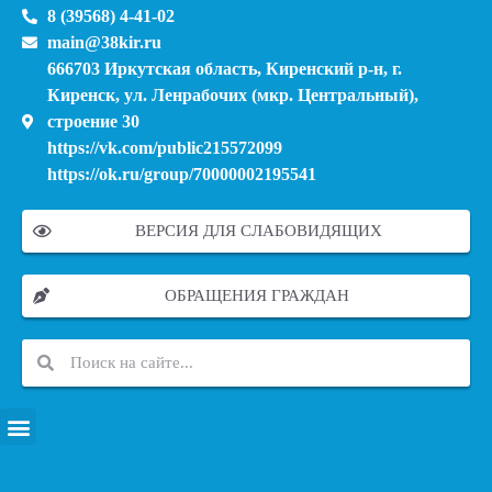
8 (39568) 4-41-02
main@38kir.ru
666703 Иркутская область, Киренский р-н, г.
Киренск, ул. Ленрабочих (мкр. Центральный),
строение 30
https://vk.com/public215572099
https://ok.ru/group/70000002195541
ВЕРСИЯ ДЛЯ СЛАБОВИДЯЩИХ
ОБРАЩЕНИЯ ГРАЖДАН
ПЕРЕЧЕНЬ ИНФОРМАЦИОННЫХ СИСТЕМ, БАНКОВ, ДАННЫХ, РЕЕСТРОВ
МОДЕРНИЗАЦИЯ ШКОЛЬНЫХ СИСТЕМ ОБРАЗОВАНИЯ (КАПИТАЛЬНЫЙ РЕМОНТ)
МУНИЦИПАЛЬНЫЕ МЕХАНИЗМЫ УПРАВЛЕНИЯ КАЧЕСТВОМ ОБРАЗОВАНИЯ
КУРСОВАЯ ПОДГОТОВКА И ПЕРЕПОДГОТОВКА ПЕДАГОГИЧЕСКИХ РАБОТНИКОВ
ПСИХОЛОГО-ПЕДАГОГИЧЕСКАЯ ПОМОЩЬ ДЕТЯМ ИЗ ЧИСЛА СЕМЕЙ УЧАСТНИКОВ СВО
СНИЖЕНИЕ ДОКУМЕНТАЦИОННОЙ НАГРУЗКИ НА ПЕДАГОГИЧЕСКИХ РАБОТНИКОВ