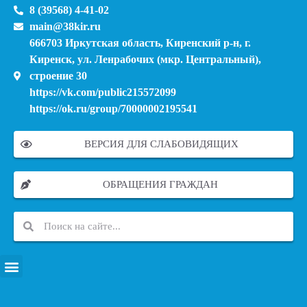
8 (39568) 4-41-02
main@38kir.ru
666703 Иркутская область, Киренский р-н, г.
Киренск, ул. Ленрабочих (мкр. Центральный),
строение 30
https://vk.com/public215572099
https://ok.ru/group/70000002195541
ВЕРСИЯ ДЛЯ СЛАБОВИДЯЩИХ
ОБРАЩЕНИЯ ГРАЖДАН
ПЕРЕЧЕНЬ ИНФОРМАЦИОННЫХ СИСТЕМ, БАНКОВ, ДАННЫХ, РЕЕСТРОВ
МОДЕРНИЗАЦИЯ ШКОЛЬНЫХ СИСТЕМ ОБРАЗОВАНИЯ (КАПИТАЛЬНЫЙ РЕМОНТ)
МУНИЦИПАЛЬНЫЕ МЕХАНИЗМЫ УПРАВЛЕНИЯ КАЧЕСТВОМ ОБРАЗОВАНИЯ
КУРСОВАЯ ПОДГОТОВКА И ПЕРЕПОДГОТОВКА ПЕДАГОГИЧЕСКИХ РАБОТНИКОВ
ПСИХОЛОГО-ПЕДАГОГИЧЕСКАЯ ПОМОЩЬ ДЕТЯМ ИЗ ЧИСЛА СЕМЕЙ УЧАСТНИКОВ СВО
СНИЖЕНИЕ ДОКУМЕНТАЦИОННОЙ НАГРУЗКИ НА ПЕДАГОГИЧЕСКИХ РАБОТНИКОВ