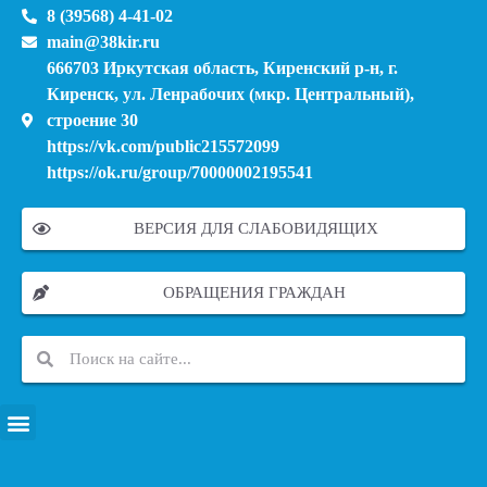
8 (39568) 4-41-02
main@38kir.ru
666703 Иркутская область, Киренский р-н, г.
Киренск, ул. Ленрабочих (мкр. Центральный),
строение 30
https://vk.com/public215572099
https://ok.ru/group/70000002195541
ВЕРСИЯ ДЛЯ СЛАБОВИДЯЩИХ
ОБРАЩЕНИЯ ГРАЖДАН
ПЕРЕЧЕНЬ ИНФОРМАЦИОННЫХ СИСТЕМ, БАНКОВ, ДАННЫХ, РЕЕСТРОВ
МОДЕРНИЗАЦИЯ ШКОЛЬНЫХ СИСТЕМ ОБРАЗОВАНИЯ (КАПИТАЛЬНЫЙ РЕМОНТ)
МУНИЦИПАЛЬНЫЕ МЕХАНИЗМЫ УПРАВЛЕНИЯ КАЧЕСТВОМ ОБРАЗОВАНИЯ
КУРСОВАЯ ПОДГОТОВКА И ПЕРЕПОДГОТОВКА ПЕДАГОГИЧЕСКИХ РАБОТНИКОВ
ПСИХОЛОГО-ПЕДАГОГИЧЕСКАЯ ПОМОЩЬ ДЕТЯМ ИЗ ЧИСЛА СЕМЕЙ УЧАСТНИКОВ СВО
СНИЖЕНИЕ ДОКУМЕНТАЦИОННОЙ НАГРУЗКИ НА ПЕДАГОГИЧЕСКИХ РАБОТНИКОВ