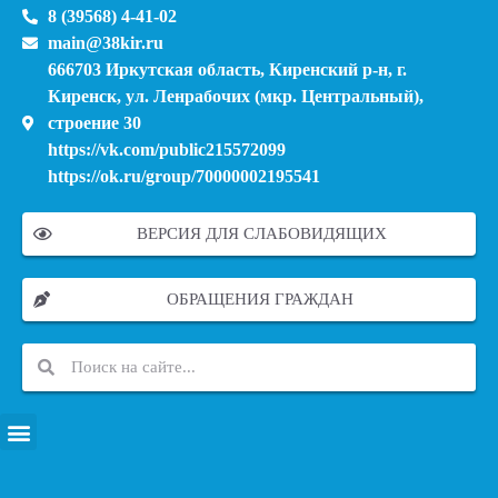
8 (39568) 4-41-02
main@38kir.ru
666703 Иркутская область, Киренский р-н, г.
Киренск, ул. Ленрабочих (мкр. Центральный),
строение 30
https://vk.com/public215572099
https://ok.ru/group/70000002195541
ВЕРСИЯ ДЛЯ СЛАБОВИДЯЩИХ
ОБРАЩЕНИЯ ГРАЖДАН
ПЕРЕЧЕНЬ ИНФОРМАЦИОННЫХ СИСТЕМ, БАНКОВ, ДАННЫХ, РЕЕСТРОВ
МОДЕРНИЗАЦИЯ ШКОЛЬНЫХ СИСТЕМ ОБРАЗОВАНИЯ (КАПИТАЛЬНЫЙ РЕМОНТ)
МУНИЦИПАЛЬНЫЕ МЕХАНИЗМЫ УПРАВЛЕНИЯ КАЧЕСТВОМ ОБРАЗОВАНИЯ
КУРСОВАЯ ПОДГОТОВКА И ПЕРЕПОДГОТОВКА ПЕДАГОГИЧЕСКИХ РАБОТНИКОВ
ПСИХОЛОГО-ПЕДАГОГИЧЕСКАЯ ПОМОЩЬ ДЕТЯМ ИЗ ЧИСЛА СЕМЕЙ УЧАСТНИКОВ СВО
СНИЖЕНИЕ ДОКУМЕНТАЦИОННОЙ НАГРУЗКИ НА ПЕДАГОГИЧЕСКИХ РАБОТНИКОВ