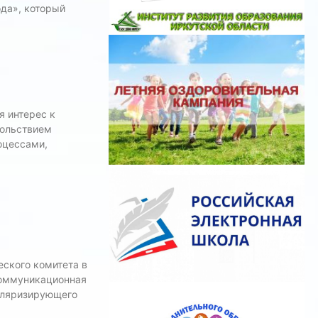
да», который
я интерес к
вольствием
оцессами,
еского комитета в
коммуникационная
пуляризирующего