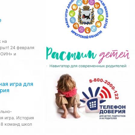
е
к на
крыт! 24 февраля
ВОИН» и
ая игра для
ория
ально-
я игра. История
е 8 команд школ