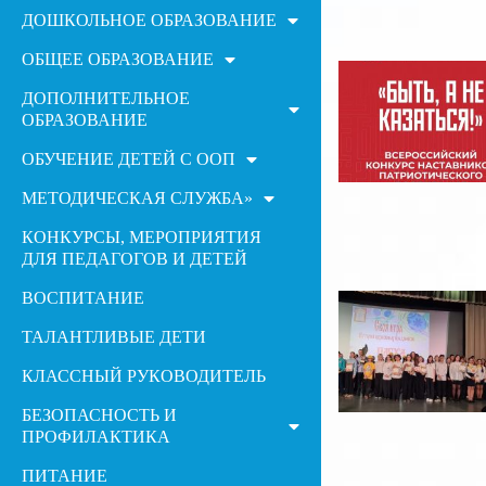
ДОШКОЛЬНОЕ ОБРАЗОВАНИЕ
ОБЩЕЕ ОБРАЗОВАНИЕ
ДОПОЛНИТЕЛЬНОЕ
ОБРАЗОВАНИЕ
ОБУЧЕНИЕ ДЕТЕЙ С ООП
МЕТОДИЧЕСКАЯ СЛУЖБА»
КОНКУРСЫ, МЕРОПРИЯТИЯ
ДЛЯ ПЕДАГОГОВ И ДЕТЕЙ
ВОСПИТАНИЕ
ТАЛАНТЛИВЫЕ ДЕТИ
КЛАССНЫЙ РУКОВОДИТЕЛЬ
БЕЗОПАСНОСТЬ И
ПРОФИЛАКТИКА
ПИТАНИЕ