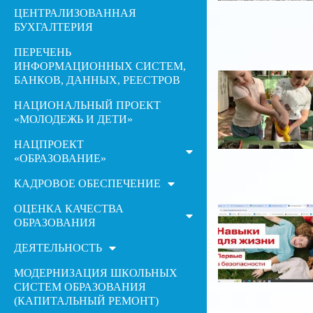
ЦЕНТРАЛИЗОВАННАЯ
БУХГАЛТЕРИЯ
ПЕРЕЧЕНЬ
ИНФОРМАЦИОННЫХ СИСТЕМ,
БАНКОВ, ДАННЫХ, РЕЕСТРОВ
НАЦИОНАЛЬНЫЙ ПРОЕКТ
«МОЛОДЕЖЬ И ДЕТИ»
НАЦПРОЕКТ
«ОБРАЗОВАНИЕ»
КАДРОВОЕ ОБЕСПЕЧЕНИЕ
ОЦЕНКА КАЧЕСТВА
ОБРАЗОВАНИЯ
ДЕЯТЕЛЬНОСТЬ
МОДЕРНИЗАЦИЯ ШКОЛЬНЫХ
СИСТЕМ ОБРАЗОВАНИЯ
(КАПИТАЛЬНЫЙ РЕМОНТ)