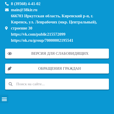
8 (39568) 4-41-02
main@38kir.ru
666703 Иркутская область, Киренский р-н, г.
Киренск, ул. Ленрабочих (мкр. Центральный),
строение 30
https://vk.com/public215572099
https://ok.ru/group/70000002195541
ВЕРСИЯ ДЛЯ СЛАБОВИДЯЩИХ
ОБРАЩЕНИЯ ГРАЖДАН
ПЕРЕЧЕНЬ ИНФОРМАЦИОННЫХ СИСТЕМ, БАНКОВ, ДАННЫХ, РЕЕСТРОВ
МОДЕРНИЗАЦИЯ ШКОЛЬНЫХ СИСТЕМ ОБРАЗОВАНИЯ (КАПИТАЛЬНЫЙ РЕМОНТ)
МУНИЦИПАЛЬНЫЕ МЕХАНИЗМЫ УПРАВЛЕНИЯ КАЧЕСТВОМ ОБРАЗОВАНИЯ
КУРСОВАЯ ПОДГОТОВКА И ПЕРЕПОДГОТОВКА ПЕДАГОГИЧЕСКИХ РАБОТНИКОВ
ПСИХОЛОГО-ПЕДАГОГИЧЕСКАЯ ПОМОЩЬ ДЕТЯМ ИЗ ЧИСЛА СЕМЕЙ УЧАСТНИКОВ СВО
СНИЖЕНИЕ ДОКУМЕНТАЦИОННОЙ НАГРУЗКИ НА ПЕДАГОГИЧЕСКИХ РАБОТНИКОВ