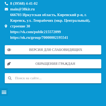
8 (39568) 4-41-02
main@38kir.ru
666703 Иркутская область, Киренский р-н, г.
Киренск, ул. Ленрабочих (мкр. Центральный),
строение 30
https://vk.com/public215572099
https://ok.ru/group/70000002195541
ВЕРСИЯ ДЛЯ СЛАБОВИДЯЩИХ
ОБРАЩЕНИЯ ГРАЖДАН
ПЕРЕЧЕНЬ ИНФОРМАЦИОННЫХ СИСТЕМ, БАНКОВ, ДАННЫХ, РЕЕСТРОВ
МОДЕРНИЗАЦИЯ ШКОЛЬНЫХ СИСТЕМ ОБРАЗОВАНИЯ (КАПИТАЛЬНЫЙ РЕМОНТ)
МУНИЦИПАЛЬНЫЕ МЕХАНИЗМЫ УПРАВЛЕНИЯ КАЧЕСТВОМ ОБРАЗОВАНИЯ
КУРСОВАЯ ПОДГОТОВКА И ПЕРЕПОДГОТОВКА ПЕДАГОГИЧЕСКИХ РАБОТНИКОВ
ПСИХОЛОГО-ПЕДАГОГИЧЕСКАЯ ПОМОЩЬ ДЕТЯМ ИЗ ЧИСЛА СЕМЕЙ УЧАСТНИКОВ СВО
СНИЖЕНИЕ ДОКУМЕНТАЦИОННОЙ НАГРУЗКИ НА ПЕДАГОГИЧЕСКИХ РАБОТНИКОВ