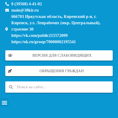
8 (39568) 4-41-02
main@38kir.ru
666703 Иркутская область, Киренский р-н, г.
Киренск, ул. Ленрабочих (мкр. Центральный),
строение 30
https://vk.com/public215572099
https://ok.ru/group/70000002195541
ВЕРСИЯ ДЛЯ СЛАБОВИДЯЩИХ
ОБРАЩЕНИЯ ГРАЖДАН
ПЕРЕЧЕНЬ ИНФОРМАЦИОННЫХ СИСТЕМ, БАНКОВ, ДАННЫХ, РЕЕСТРОВ
МОДЕРНИЗАЦИЯ ШКОЛЬНЫХ СИСТЕМ ОБРАЗОВАНИЯ (КАПИТАЛЬНЫЙ РЕМОНТ)
МУНИЦИПАЛЬНЫЕ МЕХАНИЗМЫ УПРАВЛЕНИЯ КАЧЕСТВОМ ОБРАЗОВАНИЯ
КУРСОВАЯ ПОДГОТОВКА И ПЕРЕПОДГОТОВКА ПЕДАГОГИЧЕСКИХ РАБОТНИКОВ
ПСИХОЛОГО-ПЕДАГОГИЧЕСКАЯ ПОМОЩЬ ДЕТЯМ ИЗ ЧИСЛА СЕМЕЙ УЧАСТНИКОВ СВО
СНИЖЕНИЕ ДОКУМЕНТАЦИОННОЙ НАГРУЗКИ НА ПЕДАГОГИЧЕСКИХ РАБОТНИКОВ