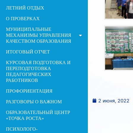
ЛЕТНИЙ ОТДЫХ
О ПРОВЕРКАХ
МУНИЦИПАЛЬНЫЕ
МЕХАНИЗМЫ УПРАВЛЕНИЯ
КАЧЕСТВОМ ОБРАЗОВАНИЯ
ИТОГОВЫЙ ОТЧЕТ
КУРСОВАЯ ПОДГОТОВКА И
ПЕРЕПОДГОТОВКА
ПЕДАГОГИЧЕСКИХ
РАБОТНИКОВ
ПРОФОРИЕНТАЦИЯ
2 июня, 2022
РАЗГОВОРЫ О ВАЖНОМ
ОБРАЗОВАТЕЛЬНЫЙ ЦЕНТР
«ТОЧКА РОСТА»
ПСИХОЛОГО-