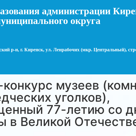
азования администрации Кире
униципального округа
кий р-н, г. Киренск, ул. Ленрабочих (мкр. Центральный), стр
конкурс музеев (комн
дческих уголков),
щенный 77-летию со д
ы в Великой Отечеств