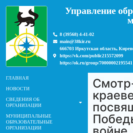
Управление обр
м
8 (39568) 4-41-02
main@38kir.ru
666703 Иркутская область, Киренс
https://vk.com/public215572099
https://ok.ru/group/70000002195541
ГЛАВНАЯ
Cмотр-
НОВОСТИ
краеве
СВЕДЕНИЯ ОБ
посвя
ОРГАНИЗАЦИИ
Побед
МУНИЦИПАЛЬНЫЕ
ОБРАЗОВАТЕЛЬНЫЕ
войне
ОРГАНИЗАЦИИ