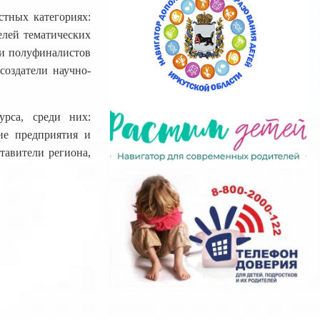
стных категориях:
елей тематических
ди полуфиналистов
создатели научно-
рса, среди них:
ие предприятия и
тавители региона,