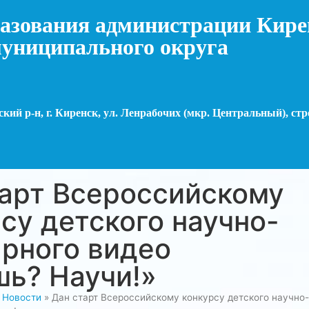
азования администрации Кире
униципального округа
кий р-н, г. Киренск, ул. Ленрабочих (мкр. Центральный), стр
тарт Всероссийскому
су детского научно-
рного видео
ь? Научи!»
»
Новости
»
Дан старт Всероссийскому конкурсу детского научно