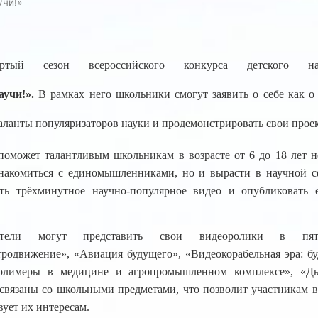
учи!»
ёртый сезон всероссийского конкурса детского науч
учи!».
В рамках него школьники смогут заявить о себе как 
аланты популяризаторов науки и продемонстрировать свои проек
поможет талантливым школьникам в возрасте от 6 до 18 лет н
акомиться с единомышленниками, но и вырасти в научной сф
ать трёхминутное научно-популярное видео и опубликовать
атели могут представить свои видеоролики в пят
родвижение», «Авиация будущего», «Видеокорабельная эра: бу
олимеры в медицине и агропромышленном комплексе», «Д
вязаны со школьными предметами, что позволит участникам вы
вует их интересам.