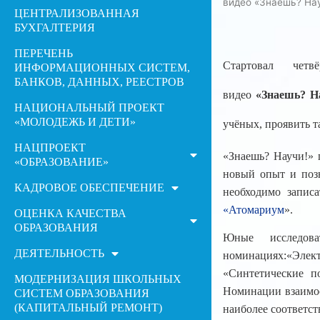
видео «Знаешь? На
ЦЕНТРАЛИЗОВАННАЯ
БУХГАЛТЕРИЯ
ПЕРЕЧЕНЬ
Стартовал четв
ИНФОРМАЦИОННЫХ СИСТЕМ,
БАНКОВ, ДАННЫХ, РЕЕСТРОВ
видео
«Знаешь? На
НАЦИОНАЛЬНЫЙ ПРОЕКТ
«МОЛОДЕЖЬ И ДЕТИ»
учёных, проявить т
НАЦПРОЕКТ
«Знаешь? Научи!» 
«ОБРАЗОВАНИЕ»
новый опыт и позн
КАДРОВОЕ ОБЕСПЕЧЕНИЕ
необходимо запис
«Атомариум
».
ОЦЕНКА КАЧЕСТВА
ОБРАЗОВАНИЯ
Юные исследов
ДЕЯТЕЛЬНОСТЬ
номинациях:«Элект
«Синтетические п
МОДЕРНИЗАЦИЯ ШКОЛЬНЫХ
Номинации взаимос
СИСТЕМ ОБРАЗОВАНИЯ
(КАПИТАЛЬНЫЙ РЕМОНТ)
наиболее соответст