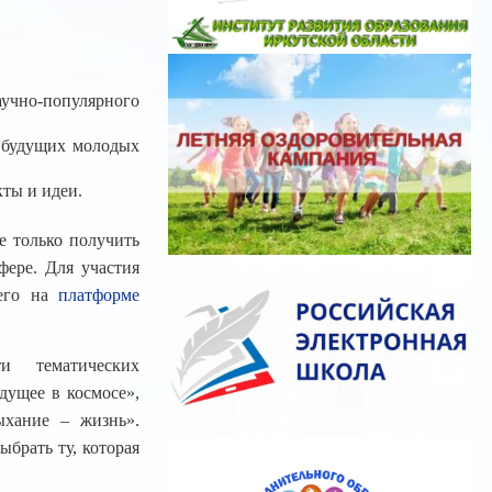
но-популярного
о будущих молодых
ты и идеи.
е только получить
ере. Для участия
 его на
платформе
и тематических
дущее в космосе»,
ыхание – жизнь».
брать ту, которая