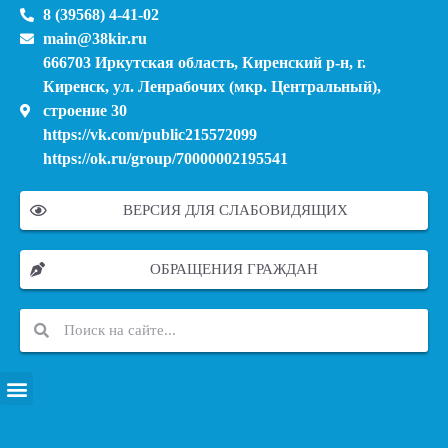
8 (39568) 4-41-02
main@38kir.ru
666703 Иркутская область, Киренский р-н, г.
Киренск, ул. Ленрабочих (мкр. Центральный),
строение 30
https://vk.com/public215572099
https://ok.ru/group/70000002195541
ВЕРСИЯ ДЛЯ СЛАБОВИДЯЩИХ
ОБРАЩЕНИЯ ГРАЖДАН
ПЕРЕЧЕНЬ ИНФОРМАЦИОННЫХ СИСТЕМ, БАНКОВ, ДАННЫХ, РЕЕСТРОВ
МОДЕРНИЗАЦИЯ ШКОЛЬНЫХ СИСТЕМ ОБРАЗОВАНИЯ (КАПИТАЛЬНЫЙ РЕМОНТ)
МУНИЦИПАЛЬНЫЕ МЕХАНИЗМЫ УПРАВЛЕНИЯ КАЧЕСТВОМ ОБРАЗОВАНИЯ
КУРСОВАЯ ПОДГОТОВКА И ПЕРЕПОДГОТОВКА ПЕДАГОГИЧЕСКИХ РАБОТНИКОВ
ПСИХОЛОГО-ПЕДАГОГИЧЕСКАЯ ПОМОЩЬ ДЕТЯМ ИЗ ЧИСЛА СЕМЕЙ УЧАСТНИКОВ СВО
СНИЖЕНИЕ ДОКУМЕНТАЦИОННОЙ НАГРУЗКИ НА ПЕДАГОГИЧЕСКИХ РАБОТНИКОВ