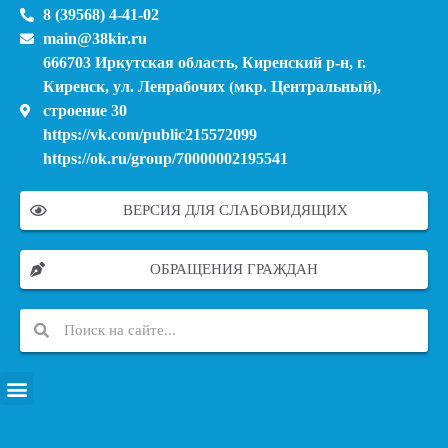
8 (39568) 4-41-02
main@38kir.ru
666703 Иркутская область, Киренский р-н, г.
Киренск, ул. Ленрабочих (мкр. Центральный),
строение 30
https://vk.com/public215572099
https://ok.ru/group/70000002195541
ВЕРСИЯ ДЛЯ СЛАБОВИДЯЩИХ
ОБРАЩЕНИЯ ГРАЖДАН
ПЕРЕЧЕНЬ ИНФОРМАЦИОННЫХ СИСТЕМ, БАНКОВ, ДАННЫХ, РЕЕСТРОВ
МОДЕРНИЗАЦИЯ ШКОЛЬНЫХ СИСТЕМ ОБРАЗОВАНИЯ (КАПИТАЛЬНЫЙ РЕМОНТ)
МУНИЦИПАЛЬНЫЕ МЕХАНИЗМЫ УПРАВЛЕНИЯ КАЧЕСТВОМ ОБРАЗОВАНИЯ
КУРСОВАЯ ПОДГОТОВКА И ПЕРЕПОДГОТОВКА ПЕДАГОГИЧЕСКИХ РАБОТНИКОВ
ПСИХОЛОГО-ПЕДАГОГИЧЕСКАЯ ПОМОЩЬ ДЕТЯМ ИЗ ЧИСЛА СЕМЕЙ УЧАСТНИКОВ СВО
СНИЖЕНИЕ ДОКУМЕНТАЦИОННОЙ НАГРУЗКИ НА ПЕДАГОГИЧЕСКИХ РАБОТНИКОВ