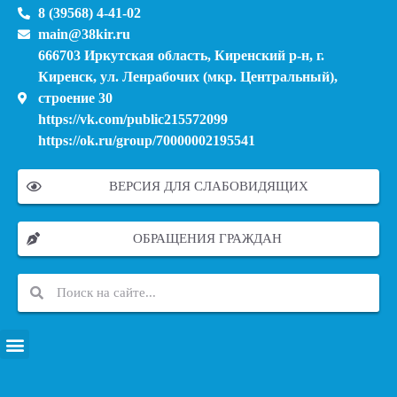
8 (39568) 4-41-02
main@38kir.ru
666703 Иркутская область, Киренский р-н, г.
Киренск, ул. Ленрабочих (мкр. Центральный),
строение 30
https://vk.com/public215572099
https://ok.ru/group/70000002195541
ВЕРСИЯ ДЛЯ СЛАБОВИДЯЩИХ
ОБРАЩЕНИЯ ГРАЖДАН
ПЕРЕЧЕНЬ ИНФОРМАЦИОННЫХ СИСТЕМ, БАНКОВ, ДАННЫХ, РЕЕСТРОВ
МОДЕРНИЗАЦИЯ ШКОЛЬНЫХ СИСТЕМ ОБРАЗОВАНИЯ (КАПИТАЛЬНЫЙ РЕМОНТ)
МУНИЦИПАЛЬНЫЕ МЕХАНИЗМЫ УПРАВЛЕНИЯ КАЧЕСТВОМ ОБРАЗОВАНИЯ
КУРСОВАЯ ПОДГОТОВКА И ПЕРЕПОДГОТОВКА ПЕДАГОГИЧЕСКИХ РАБОТНИКОВ
ПСИХОЛОГО-ПЕДАГОГИЧЕСКАЯ ПОМОЩЬ ДЕТЯМ ИЗ ЧИСЛА СЕМЕЙ УЧАСТНИКОВ СВО
СНИЖЕНИЕ ДОКУМЕНТАЦИОННОЙ НАГРУЗКИ НА ПЕДАГОГИЧЕСКИХ РАБОТНИКОВ