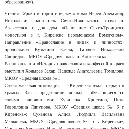
образования»).
​​Чтения «Уроки истории и веры» открыл Иерей Александр
Николаевич, настоятель Свято-Никольского храма п.
Алексеевск с докладом «Основание Свято-Троицкого
монастыря в г. Киренске иеромонахом Ермогеном».
Направление «Православие в лицах и личностях»
продолжила Кузьмина Елена, Татьяна Николаевна
Свиридова, МКОУ «Средняя школа п. Алексеевск».
В направлении «История православия и конфессий в крае»
выступил Ходырев Захар, Надежда Анатольевна Томилова,
МКОУ «Средняя школа № 1».
Самая массовая номинация — «Киренская земля: церкви и
храмы». Здесь представили доклады обучающиеся со
своими наставниками: Куриленко Кристина, Нина
Гавриловна Ляпунова, МКОУ «Средняя школа № 6 г.
Киренска»; Суханова Алиса, Людмила Васильевна
Малышева, МКОУ «Средняя школа № 5 г. Киренска»;
Монакова Ярослава, Ирма Владимировна Карасова, МКОУ