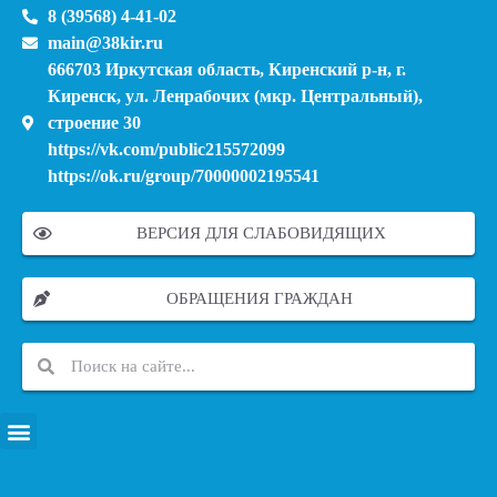
8 (39568) 4-41-02
main@38kir.ru
666703 Иркутская область, Киренский р-н, г.
Киренск, ул. Ленрабочих (мкр. Центральный),
строение 30
https://vk.com/public215572099
https://ok.ru/group/70000002195541
ВЕРСИЯ ДЛЯ СЛАБОВИДЯЩИХ
ОБРАЩЕНИЯ ГРАЖДАН
ПЕРЕЧЕНЬ ИНФОРМАЦИОННЫХ СИСТЕМ, БАНКОВ, ДАННЫХ, РЕЕСТРОВ
МОДЕРНИЗАЦИЯ ШКОЛЬНЫХ СИСТЕМ ОБРАЗОВАНИЯ (КАПИТАЛЬНЫЙ РЕМОНТ)
МУНИЦИПАЛЬНЫЕ МЕХАНИЗМЫ УПРАВЛЕНИЯ КАЧЕСТВОМ ОБРАЗОВАНИЯ
КУРСОВАЯ ПОДГОТОВКА И ПЕРЕПОДГОТОВКА ПЕДАГОГИЧЕСКИХ РАБОТНИКОВ
ПСИХОЛОГО-ПЕДАГОГИЧЕСКАЯ ПОМОЩЬ ДЕТЯМ ИЗ ЧИСЛА СЕМЕЙ УЧАСТНИКОВ СВО
СНИЖЕНИЕ ДОКУМЕНТАЦИОННОЙ НАГРУЗКИ НА ПЕДАГОГИЧЕСКИХ РАБОТНИКОВ