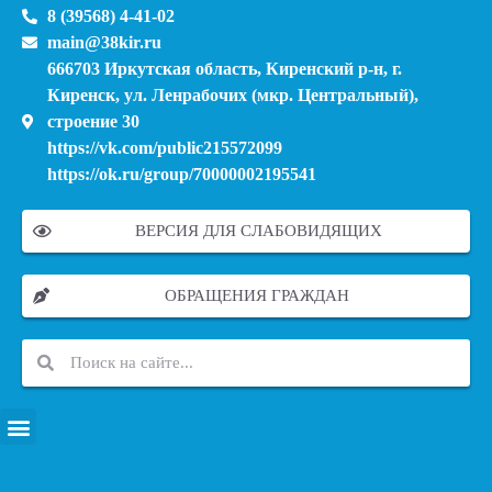
8 (39568) 4-41-02
main@38kir.ru
666703 Иркутская область, Киренский р-н, г.
Киренск, ул. Ленрабочих (мкр. Центральный),
строение 30
https://vk.com/public215572099
https://ok.ru/group/70000002195541
ВЕРСИЯ ДЛЯ СЛАБОВИДЯЩИХ
ОБРАЩЕНИЯ ГРАЖДАН
ПЕРЕЧЕНЬ ИНФОРМАЦИОННЫХ СИСТЕМ, БАНКОВ, ДАННЫХ, РЕЕСТРОВ
МОДЕРНИЗАЦИЯ ШКОЛЬНЫХ СИСТЕМ ОБРАЗОВАНИЯ (КАПИТАЛЬНЫЙ РЕМОНТ)
МУНИЦИПАЛЬНЫЕ МЕХАНИЗМЫ УПРАВЛЕНИЯ КАЧЕСТВОМ ОБРАЗОВАНИЯ
КУРСОВАЯ ПОДГОТОВКА И ПЕРЕПОДГОТОВКА ПЕДАГОГИЧЕСКИХ РАБОТНИКОВ
ПСИХОЛОГО-ПЕДАГОГИЧЕСКАЯ ПОМОЩЬ ДЕТЯМ ИЗ ЧИСЛА СЕМЕЙ УЧАСТНИКОВ СВО
СНИЖЕНИЕ ДОКУМЕНТАЦИОННОЙ НАГРУЗКИ НА ПЕДАГОГИЧЕСКИХ РАБОТНИКОВ