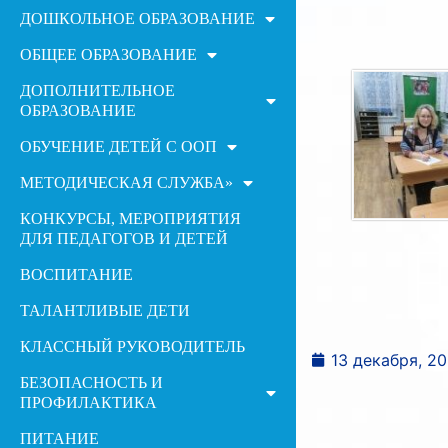
ДОШКОЛЬНОЕ ОБРАЗОВАНИЕ
ОБЩЕЕ ОБРАЗОВАНИЕ
ДОПОЛНИТЕЛЬНОЕ
ОБРАЗОВАНИЕ
ОБУЧЕНИЕ ДЕТЕЙ С ООП
МЕТОДИЧЕСКАЯ СЛУЖБА»
КОНКУРСЫ, МЕРОПРИЯТИЯ
ДЛЯ ПЕДАГОГОВ И ДЕТЕЙ
ВОСПИТАНИЕ
ТАЛАНТЛИВЫЕ ДЕТИ
КЛАССНЫЙ РУКОВОДИТЕЛЬ
13 декабря, 20
БЕЗОПАСНОСТЬ И
ПРОФИЛАКТИКА
ПИТАНИЕ