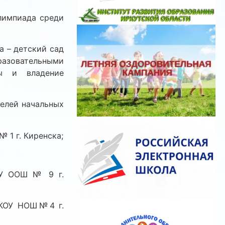
лимпиада среди
 – детский сад
зовательными
лы и владение
елей начальных
 1 г. Киренска;
ОУ ООШ № 9 г.
МКОУ НОШ№4 г.