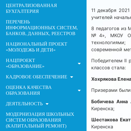
ЦЕНТРАЛИЗОВАННАЯ
11 декабря 202
БУХГАЛТЕРИЯ
учителей началь
ПЕРЕЧЕНЬ
ИНФОРМАЦИОННЫХ СИСТЕМ,
8 педагогов из
БАНКОВ, ДАННЫХ, РЕЕСТРОВ
№4», МКОУ ОО
технологиями;
НАЦИОНАЛЬНЫЙ ПРОЕКТ
современной мет
«МОЛОДЕЖЬ И ДЕТИ»
Победителем II
НАЦПРОЕКТ
«ОБРАЗОВАНИЕ»
классов стала:
КАДРОВОЕ ОБЕСПЕЧЕНИЕ
Хохрякова Елен
ОЦЕНКА КАЧЕСТВА
Призерами были
ОБРАЗОВАНИЯ
Бобичева Анна
ДЕЯТЕЛЬНОСТЬ
Киренска;
МОДЕРНИЗАЦИЯ ШКОЛЬНЫХ
Шестакова Ека
СИСТЕМ ОБРАЗОВАНИЯ
(КАПИТАЛЬНЫЙ РЕМОНТ)
Киренска