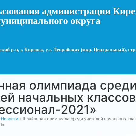
азования администрации Кире
униципального округа
кий р-н, г. Киренск, ул. Ленрабочих (мкр. Центральный), стр
онная олимпиада сред
ей начальных классов
ессионал-2021»
»
Новости
»
II районная олимпиада среди учителей начальных кла
1»