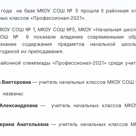
1 года на базе МКОУ СОШ № 5 прошла II районная о
ных классов «Профессионал-2021».
 МКОУ СОШ № 1, МКОУ СОШ №5, МКОУ «Начальная школа
Ш № 9 показали владение современными обра
 знание содержания предметов начальной шко
одикой их преподавания.
 районной олимпиады «Профессионал-2021» среди учит
а Викторовна
— учитель начальных классов МКОУ СОШ №
 названы:
 Александровна
— учитель начальных классов МК
терина Анатольевна
— учитель начальных классов 