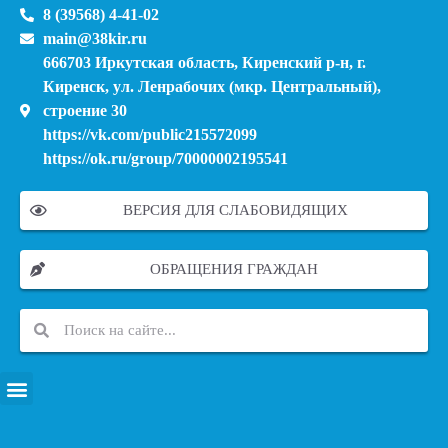
8 (39568) 4-41-02
main@38kir.ru
666703 Иркутская область, Киренский р-н, г.
Киренск, ул. Ленрабочих (мкр. Центральный),
строение 30
https://vk.com/public215572099
https://ok.ru/group/70000002195541
ВЕРСИЯ ДЛЯ СЛАБОВИДЯЩИХ
ОБРАЩЕНИЯ ГРАЖДАН
ПЕРЕЧЕНЬ ИНФОРМАЦИОННЫХ СИСТЕМ, БАНКОВ, ДАННЫХ, РЕЕСТРОВ
МОДЕРНИЗАЦИЯ ШКОЛЬНЫХ СИСТЕМ ОБРАЗОВАНИЯ (КАПИТАЛЬНЫЙ РЕМОНТ)
МУНИЦИПАЛЬНЫЕ МЕХАНИЗМЫ УПРАВЛЕНИЯ КАЧЕСТВОМ ОБРАЗОВАНИЯ
КУРСОВАЯ ПОДГОТОВКА И ПЕРЕПОДГОТОВКА ПЕДАГОГИЧЕСКИХ РАБОТНИКОВ
ПСИХОЛОГО-ПЕДАГОГИЧЕСКАЯ ПОМОЩЬ ДЕТЯМ ИЗ ЧИСЛА СЕМЕЙ УЧАСТНИКОВ СВО
СНИЖЕНИЕ ДОКУМЕНТАЦИОННОЙ НАГРУЗКИ НА ПЕДАГОГИЧЕСКИХ РАБОТНИКОВ