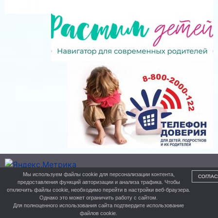
Мы используем файлы cookie для персонализации контента,
СОГЛАС
предоставления функций авторизации и анализа трафика. Чтобы
Управление образования
отключить файлы cookie, необходимо перейти в настройки веб-браузера.
© 2026 г.
Однако это может ограничить работу с сайтом.
Для полноценного использования сайта подтвердите использование
Создание сайта - LANSITE.RU
файлов cookie.