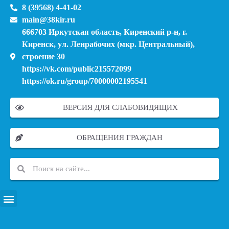
8 (39568) 4-41-02
main@38kir.ru
666703 Иркутская область, Киренский р-н, г.
Киренск, ул. Ленрабочих (мкр. Центральный),
строение 30
https://vk.com/public215572099
https://ok.ru/group/70000002195541
ВЕРСИЯ ДЛЯ СЛАБОВИДЯЩИХ
ОБРАЩЕНИЯ ГРАЖДАН
ПЕРЕЧЕНЬ ИНФОРМАЦИОННЫХ СИСТЕМ, БАНКОВ, ДАННЫХ, РЕЕСТРОВ
МОДЕРНИЗАЦИЯ ШКОЛЬНЫХ СИСТЕМ ОБРАЗОВАНИЯ (КАПИТАЛЬНЫЙ РЕМОНТ)
МУНИЦИПАЛЬНЫЕ МЕХАНИЗМЫ УПРАВЛЕНИЯ КАЧЕСТВОМ ОБРАЗОВАНИЯ
КУРСОВАЯ ПОДГОТОВКА И ПЕРЕПОДГОТОВКА ПЕДАГОГИЧЕСКИХ РАБОТНИКОВ
ПСИХОЛОГО-ПЕДАГОГИЧЕСКАЯ ПОМОЩЬ ДЕТЯМ ИЗ ЧИСЛА СЕМЕЙ УЧАСТНИКОВ СВО
СНИЖЕНИЕ ДОКУМЕНТАЦИОННОЙ НАГРУЗКИ НА ПЕДАГОГИЧЕСКИХ РАБОТНИКОВ