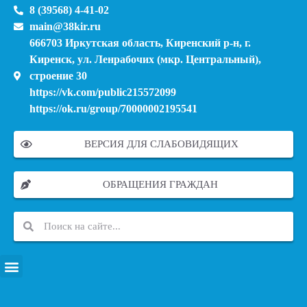
8 (39568) 4-41-02
main@38kir.ru
666703 Иркутская область, Киренский р-н, г.
Киренск, ул. Ленрабочих (мкр. Центральный),
строение 30
https://vk.com/public215572099
https://ok.ru/group/70000002195541
ВЕРСИЯ ДЛЯ СЛАБОВИДЯЩИХ
ОБРАЩЕНИЯ ГРАЖДАН
ПЕРЕЧЕНЬ ИНФОРМАЦИОННЫХ СИСТЕМ, БАНКОВ, ДАННЫХ, РЕЕСТРОВ
МОДЕРНИЗАЦИЯ ШКОЛЬНЫХ СИСТЕМ ОБРАЗОВАНИЯ (КАПИТАЛЬНЫЙ РЕМОНТ)
МУНИЦИПАЛЬНЫЕ МЕХАНИЗМЫ УПРАВЛЕНИЯ КАЧЕСТВОМ ОБРАЗОВАНИЯ
КУРСОВАЯ ПОДГОТОВКА И ПЕРЕПОДГОТОВКА ПЕДАГОГИЧЕСКИХ РАБОТНИКОВ
ПСИХОЛОГО-ПЕДАГОГИЧЕСКАЯ ПОМОЩЬ ДЕТЯМ ИЗ ЧИСЛА СЕМЕЙ УЧАСТНИКОВ СВО
СНИЖЕНИЕ ДОКУМЕНТАЦИОННОЙ НАГРУЗКИ НА ПЕДАГОГИЧЕСКИХ РАБОТНИКОВ