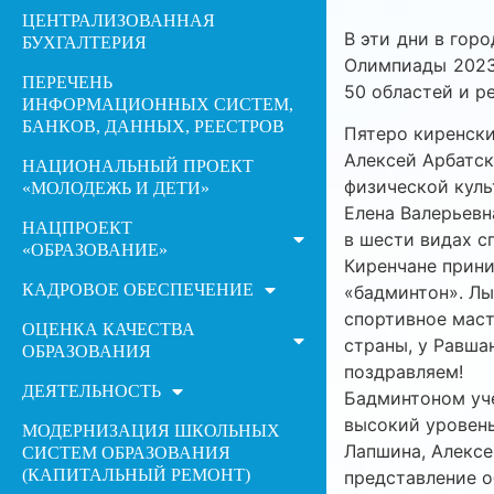
ЦЕНТРАЛИЗОВАННАЯ
В эти дни в гор
БУХГАЛТЕРИЯ
Олимпиады 2023 
ПЕРЕЧЕНЬ
50 областей и р
ИНФОРМАЦИОННЫХ СИСТЕМ,
БАНКОВ, ДАННЫХ, РЕЕСТРОВ
Пятеро киренски
Алексей Арбатск
НАЦИОНАЛЬНЫЙ ПРОЕКТ
физической куль
«МОЛОДЕЖЬ И ДЕТИ»
Елена Валерьевн
НАЦПРОЕКТ
в шести видах с
«ОБРАЗОВАНИЕ»
Киренчане прини
КАДРОВОЕ ОБЕСПЕЧЕНИЕ
«бадминтон». Лы
спортивное маст
ОЦЕНКА КАЧЕСТВА
страны, у Равша
ОБРАЗОВАНИЯ
поздравляем!
ДЕЯТЕЛЬНОСТЬ
Бадминтоном уч
высокий уровень
МОДЕРНИЗАЦИЯ ШКОЛЬНЫХ
Лапшина, Алексе
СИСТЕМ ОБРАЗОВАНИЯ
(КАПИТАЛЬНЫЙ РЕМОНТ)
представление о