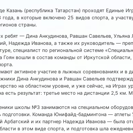
оде Казань (республика Татарстан) проходят Единые И
года, в которые включено 25 видов спорта, а участв
егионов страны.
х ребят — Дина Анкудинова, Равшан Савельев, Ульяна 
ий, Надежда Иванова, а также их руководитель — пре
туре, специалист по региональной системе «Специаль
а Гоян вошли в состав команды от Иркутской области,
порта.
мают активное участие в лыжных соревнованиях и в д
жники Дина Анкудинова и Равшан Савельев подтвержд
ерство на областном уровне, и уже сейчас, на Играх у
на есть результат: третье место на дистанции 2,5 км. 
еники школы №3 занимаются на специальном оборудов
 подготовки. Команда Юнифайд-бадминтона — атлеты 
й Арбатский и их партнер Надежда Иванова — была от
бласти в этом виде спорта, и подготовка шла ежедневн