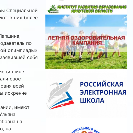
гры Специальной
уют в них более
Лапшина,
подаватель по
ной олимпиады»
 заявившей себя
исциплине
али свое
ровня всей
Мы искренне
ании, имеют
Ульяна
обрана на
о, на