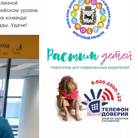
вленной
сийском уровне.
ов команде
ды. Удачи!