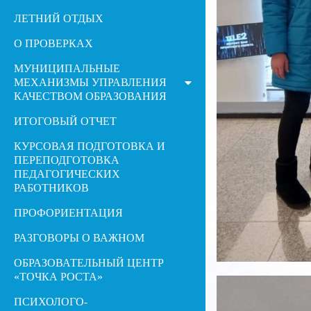
ЛЕТНИЙ ОТДЫХ
О ПРОВЕРКАХ
МУНИЦИПАЛЬНЫЕ
МЕХАНИЗМЫ УПРАВЛЕНИЯ
КАЧЕСТВОМ ОБРАЗОВАНИЯ
ИТОГОВЫЙ ОТЧЕТ
КУРСОВАЯ ПОДГОТОВКА И
ПЕРЕПОДГОТОВКА
ПЕДАГОГИЧЕСКИХ
РАБОТНИКОВ
ПРОФОРИЕНТАЦИЯ
РАЗГОВОРЫ О ВАЖНОМ
ОБРАЗОВАТЕЛЬНЫЙ ЦЕНТР
«ТОЧКА РОСТА»
ПСИХОЛОГО-