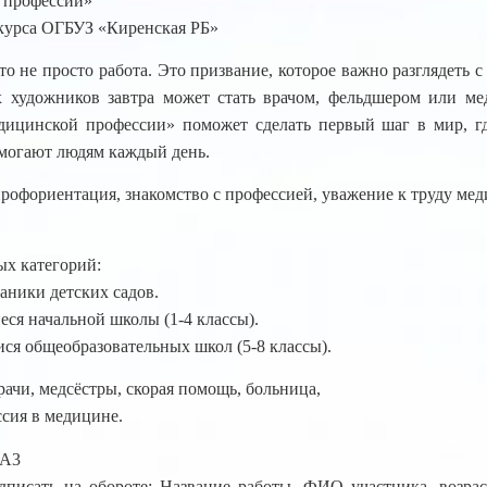
 профессии»
курса ОГБУЗ «Киренская РБ»
то не просто работа. Это призвание, которое важно разглядеть с 
художников завтра может стать врачом, фельдшером или мед
ицинской профессии» поможет сделать первый шаг в мир, гд
омогают людям каждый день.
профориентация, знакомство с профессией, уважение к труду мед
ых категорий:
аники детских садов.
еся начальной школы (1-4 классы).
ися общеобразовательных школ (5-8 классы).
Врачи, медсёстры, скорая помощь, больница,
сия в медицине.
 А3
дписать на обороте: Название работы, ФИО участника, возраст