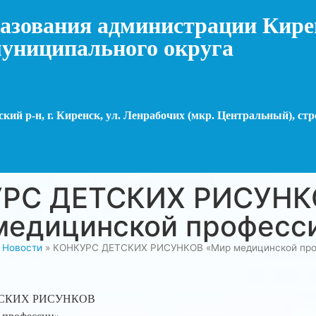
азования администрации Кире
униципального округа
кий р-н, г. Киренск, ул. Ленрабочих (мкр. Центральный), стр
РС ДЕТСКИХ РИСУНК
медицинской професс
»
Новости
»
КОНКУРС ДЕТСКИХ РИСУНКОВ «Мир медицинской про
ТСКИХ РИСУНКОВ