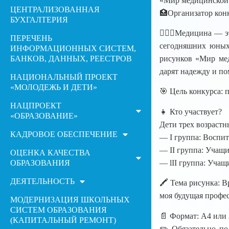
«Мир медицинской
ЦЕНТРАЛИЗОВАННАЯ
🏥Организатор кон
БУХГАЛТЕРИЯ
🧑🏻‍⚕️Медицина — э
ПЕРЕЧЕНЬ
сегодняшних юных 
ИНФОРМАЦИОННЫХ СИСТЕМ,
БАНКОВ, ДАННЫХ, РЕЕСТРОВ
рисунков «Мир мед
дарят надежду и п
НАЦИОНАЛЬНЫЙ ПРОЕКТ
«МОЛОДЕЖЬ И ДЕТИ»
🎯 Цель конкурса: 
НАЦПРОЕКТ
👧 Кто участвует?
«ОБРАЗОВАНИЕ»
Дети трех возрастн
КАДРОВОЕ ОБЕСПЕЧЕНИЕ
— I группа: Воспит
— II группа: Учащи
ОЦЕНКА КАЧЕСТВА
ОБРАЗОВАНИЯ
— lІІ группа: Учащ
ДЕЯТЕЛЬНОСТЬ
🖍️ Тема рисунка: 
моя будущая профес
МОДЕРНИЗАЦИЯ ШКОЛЬНЫХ
СИСТЕМ ОБРАЗОВАНИЯ
📄 Формат: А4 или
(КАПИТАЛЬНЫЙ РЕМОНТ)
✏️ Обязательно по