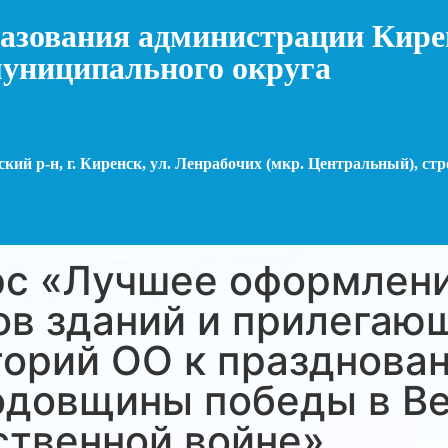
азования администрации Кире
униципального округа
кий р-н, г. Киренск, ул. Ленрабочих (мкр. Центральный), стр
рс «Лучшее оформлен
ов зданий и прилегаю
торий ОО к празднова
годовщины победы в В
ственной войне»