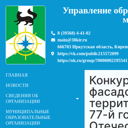
Управление обр
м
8 (39568) 4-41-02
main@38kir.ru
666703 Иркутская область, Киренс
https://vk.com/public215572099
https://ok.ru/group/70000002195541
ГЛАВНАЯ
Конку
НОВОСТИ
фасад
СВЕДЕНИЯ ОБ
терри
ОРГАНИЗАЦИИ
77-й 
МУНИЦИПАЛЬНЫЕ
ОБРАЗОВАТЕЛЬНЫЕ
Отече
ОРГАНИЗАЦИИ