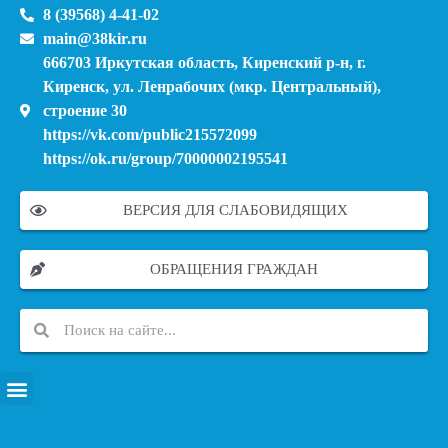
8 (39568) 4-41-02
main@38kir.ru
666703 Иркутская область, Киренский р-н, г.
Киренск, ул. Ленрабочих (мкр. Центральный),
строение 30
https://vk.com/public215572099
https://ok.ru/group/70000002195541
ВЕРСИЯ ДЛЯ СЛАБОВИДЯЩИХ
ОБРАЩЕНИЯ ГРАЖДАН
ПЕРЕЧЕНЬ ИНФОРМАЦИОННЫХ СИСТЕМ, БАНКОВ, ДАННЫХ, РЕЕСТРОВ
МОДЕРНИЗАЦИЯ ШКОЛЬНЫХ СИСТЕМ ОБРАЗОВАНИЯ (КАПИТАЛЬНЫЙ РЕМОНТ)
МУНИЦИПАЛЬНЫЕ МЕХАНИЗМЫ УПРАВЛЕНИЯ КАЧЕСТВОМ ОБРАЗОВАНИЯ
КУРСОВАЯ ПОДГОТОВКА И ПЕРЕПОДГОТОВКА ПЕДАГОГИЧЕСКИХ РАБОТНИКОВ
ПСИХОЛОГО-ПЕДАГОГИЧЕСКАЯ ПОМОЩЬ ДЕТЯМ ИЗ ЧИСЛА СЕМЕЙ УЧАСТНИКОВ СВО
СНИЖЕНИЕ ДОКУМЕНТАЦИОННОЙ НАГРУЗКИ НА ПЕДАГОГИЧЕСКИХ РАБОТНИКОВ