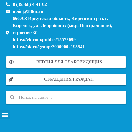
8 (39568) 4-41-02
main@38kir.ru
666703 Иркутская область, Киренский р-н, г.
Киренск, ул. Ленрабочих (мкр. Центральный),
строение 30
https://vk.com/public215572099
https://ok.ru/group/70000002195541
ВЕРСИЯ ДЛЯ СЛАБОВИДЯЩИХ
ОБРАЩЕНИЯ ГРАЖДАН
ПЕРЕЧЕНЬ ИНФОРМАЦИОННЫХ СИСТЕМ, БАНКОВ, ДАННЫХ, РЕЕСТРОВ
МОДЕРНИЗАЦИЯ ШКОЛЬНЫХ СИСТЕМ ОБРАЗОВАНИЯ (КАПИТАЛЬНЫЙ РЕМОНТ)
МУНИЦИПАЛЬНЫЕ МЕХАНИЗМЫ УПРАВЛЕНИЯ КАЧЕСТВОМ ОБРАЗОВАНИЯ
КУРСОВАЯ ПОДГОТОВКА И ПЕРЕПОДГОТОВКА ПЕДАГОГИЧЕСКИХ РАБОТНИКОВ
ПСИХОЛОГО-ПЕДАГОГИЧЕСКАЯ ПОМОЩЬ ДЕТЯМ ИЗ ЧИСЛА СЕМЕЙ УЧАСТНИКОВ СВО
СНИЖЕНИЕ ДОКУМЕНТАЦИОННОЙ НАГРУЗКИ НА ПЕДАГОГИЧЕСКИХ РАБОТНИКОВ