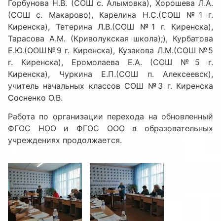
Горбунова Н.В. (СОШ с. Алымовка), Хорошева Л.А.
(СОШ с. Макарово), Карелина Н.С.(СОШ №1 г.
Киренска), Тетерина Л.В.(СОШ №1 г. Киренска),
Тарасова А.М. (Криволукская школа);), Курбатова
Е.Ю.(ООШ№9 г. Киренска), Кузакова Л.М.(СОШ №5
г. Киренска), Еромолаева Е.А. (СОШ №5 г.
Киренска), Чуркина Е.П.(СОШ п. Алексеевск),
учитель начальных классов СОШ №3 г. Киренска
Сосненко О.В.
Работа по организации перехода на обновленный
ФГОС НОО и ФГОС ООО в образовательных
учреждениях продолжается.