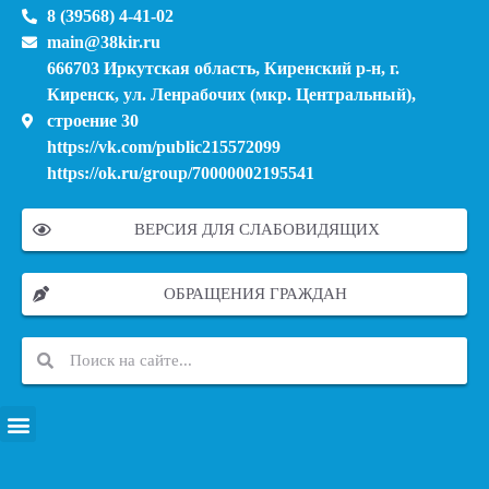
8 (39568) 4-41-02
main@38kir.ru
666703 Иркутская область, Киренский р-н, г.
Киренск, ул. Ленрабочих (мкр. Центральный),
строение 30
https://vk.com/public215572099
https://ok.ru/group/70000002195541
ВЕРСИЯ ДЛЯ СЛАБОВИДЯЩИХ
ОБРАЩЕНИЯ ГРАЖДАН
ПЕРЕЧЕНЬ ИНФОРМАЦИОННЫХ СИСТЕМ, БАНКОВ, ДАННЫХ, РЕЕСТРОВ
МОДЕРНИЗАЦИЯ ШКОЛЬНЫХ СИСТЕМ ОБРАЗОВАНИЯ (КАПИТАЛЬНЫЙ РЕМОНТ)
МУНИЦИПАЛЬНЫЕ МЕХАНИЗМЫ УПРАВЛЕНИЯ КАЧЕСТВОМ ОБРАЗОВАНИЯ
КУРСОВАЯ ПОДГОТОВКА И ПЕРЕПОДГОТОВКА ПЕДАГОГИЧЕСКИХ РАБОТНИКОВ
ПСИХОЛОГО-ПЕДАГОГИЧЕСКАЯ ПОМОЩЬ ДЕТЯМ ИЗ ЧИСЛА СЕМЕЙ УЧАСТНИКОВ СВО
СНИЖЕНИЕ ДОКУМЕНТАЦИОННОЙ НАГРУЗКИ НА ПЕДАГОГИЧЕСКИХ РАБОТНИКОВ