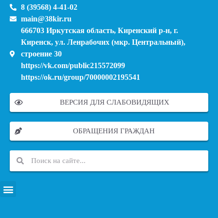
8 (39568) 4-41-02
main@38kir.ru
666703 Иркутская область, Киренский р-н, г.
Киренск, ул. Ленрабочих (мкр. Центральный),
строение 30
https://vk.com/public215572099
https://ok.ru/group/70000002195541
ВЕРСИЯ ДЛЯ СЛАБОВИДЯЩИХ
ОБРАЩЕНИЯ ГРАЖДАН
ПЕРЕЧЕНЬ ИНФОРМАЦИОННЫХ СИСТЕМ, БАНКОВ, ДАННЫХ, РЕЕСТРОВ
МОДЕРНИЗАЦИЯ ШКОЛЬНЫХ СИСТЕМ ОБРАЗОВАНИЯ (КАПИТАЛЬНЫЙ РЕМОНТ)
МУНИЦИПАЛЬНЫЕ МЕХАНИЗМЫ УПРАВЛЕНИЯ КАЧЕСТВОМ ОБРАЗОВАНИЯ
КУРСОВАЯ ПОДГОТОВКА И ПЕРЕПОДГОТОВКА ПЕДАГОГИЧЕСКИХ РАБОТНИКОВ
ПСИХОЛОГО-ПЕДАГОГИЧЕСКАЯ ПОМОЩЬ ДЕТЯМ ИЗ ЧИСЛА СЕМЕЙ УЧАСТНИКОВ СВО
СНИЖЕНИЕ ДОКУМЕНТАЦИОННОЙ НАГРУЗКИ НА ПЕДАГОГИЧЕСКИХ РАБОТНИКОВ