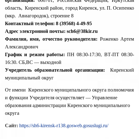
организации:
666701, Российская Федерация, Иркутская
область, Киренский район, город Киренск, ул. П. Осипенко
(мкр. Авиагородок), строение 8
Контактный телефон:
8 (39568) 4-49-95
Адрес электронной почты:
sch6@38kir.ru
Фамилия, имя, отчество руководителя:
Роженко Артем
Александрович
График и режим работы:
ПН 08:30-17:30, ВТ-ПТ 08:30-
16:30. СБ,ВС — выходной
Учредитель образовательной организации:
Киренский
муниципальный округ
От имени Киренского муниципального округа полномочия
и функции
Учредителя осуществляет — Управление
образования администрации Киренского
муниципального
округа
Сайт:
https://sh6-kirensk-r138.gosweb.gosuslugi.ru/