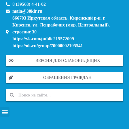
8 (39568) 4-41-02
main@38kir.ru
666703 Иркутская область, Киренский р-н, г.
Киренск, ул. Ленрабочих (мкр. Центральный),
строение 30
https://vk.com/public215572099
https://ok.ru/group/70000002195541
ВЕРСИЯ ДЛЯ СЛАБОВИДЯЩИХ
ОБРАЩЕНИЯ ГРАЖДАН
ПЕРЕЧЕНЬ ИНФОРМАЦИОННЫХ СИСТЕМ, БАНКОВ, ДАННЫХ, РЕЕСТРОВ
МОДЕРНИЗАЦИЯ ШКОЛЬНЫХ СИСТЕМ ОБРАЗОВАНИЯ (КАПИТАЛЬНЫЙ РЕМОНТ)
МУНИЦИПАЛЬНЫЕ МЕХАНИЗМЫ УПРАВЛЕНИЯ КАЧЕСТВОМ ОБРАЗОВАНИЯ
КУРСОВАЯ ПОДГОТОВКА И ПЕРЕПОДГОТОВКА ПЕДАГОГИЧЕСКИХ РАБОТНИКОВ
ПСИХОЛОГО-ПЕДАГОГИЧЕСКАЯ ПОМОЩЬ ДЕТЯМ ИЗ ЧИСЛА СЕМЕЙ УЧАСТНИКОВ СВО
СНИЖЕНИЕ ДОКУМЕНТАЦИОННОЙ НАГРУЗКИ НА ПЕДАГОГИЧЕСКИХ РАБОТНИКОВ