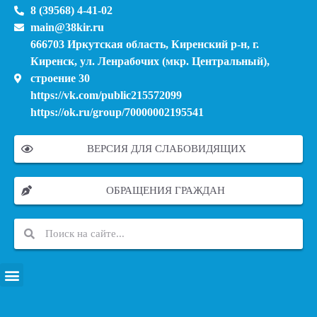
8 (39568) 4-41-02
main@38kir.ru
666703 Иркутская область, Киренский р-н, г.
Киренск, ул. Ленрабочих (мкр. Центральный),
строение 30
https://vk.com/public215572099
https://ok.ru/group/70000002195541
ВЕРСИЯ ДЛЯ СЛАБОВИДЯЩИХ
ОБРАЩЕНИЯ ГРАЖДАН
ПЕРЕЧЕНЬ ИНФОРМАЦИОННЫХ СИСТЕМ, БАНКОВ, ДАННЫХ, РЕЕСТРОВ
МОДЕРНИЗАЦИЯ ШКОЛЬНЫХ СИСТЕМ ОБРАЗОВАНИЯ (КАПИТАЛЬНЫЙ РЕМОНТ)
МУНИЦИПАЛЬНЫЕ МЕХАНИЗМЫ УПРАВЛЕНИЯ КАЧЕСТВОМ ОБРАЗОВАНИЯ
КУРСОВАЯ ПОДГОТОВКА И ПЕРЕПОДГОТОВКА ПЕДАГОГИЧЕСКИХ РАБОТНИКОВ
ПСИХОЛОГО-ПЕДАГОГИЧЕСКАЯ ПОМОЩЬ ДЕТЯМ ИЗ ЧИСЛА СЕМЕЙ УЧАСТНИКОВ СВО
СНИЖЕНИЕ ДОКУМЕНТАЦИОННОЙ НАГРУЗКИ НА ПЕДАГОГИЧЕСКИХ РАБОТНИКОВ