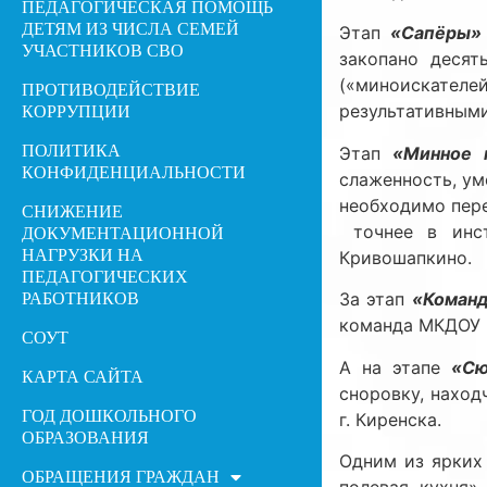
ПЕДАГОГИЧЕСКАЯ ПОМОЩЬ
ДЕТЯМ ИЗ ЧИСЛА СЕМЕЙ
Этап
«Сапёры»
УЧАСТНИКОВ СВО
закопано деся
(«миноискате
ПРОТИВОДЕЙСТВИЕ
результативными
КОРРУПЦИИ
ПОЛИТИКА
Этап
«Минное 
КОНФИДЕНЦИАЛЬНОСТИ
слаженность, ум
необходимо пере
СНИЖЕНИЕ
точнее в инст
ДОКУМЕНТАЦИОННОЙ
НАГРУЗКИ НА
Кривошапкино.
ПЕДАГОГИЧЕСКИХ
За этап
«Команд
РАБОТНИКОВ
команда МКДОУ №
СОУТ
А на этапе
«Сю
КАРТА САЙТА
сноровку, нахо
ГОД ДОШКОЛЬНОГО
г. Киренска.
ОБРАЗОВАНИЯ
Одним из ярких
ОБРАЩЕНИЯ ГРАЖДАН
полевая кухня»