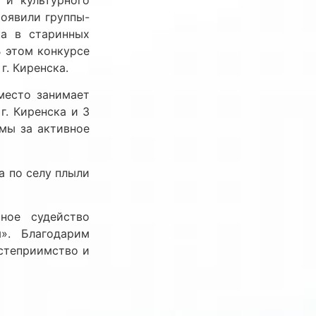
роявили группы-
ка в старинных
В этом конкурсе
. Киренска.
 место занимает
. Киренска и 3
мы за активное
а по селу плыли
ное судейство
». Благодарим
степриимство и