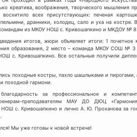
ько креатива, воображения, творческого мышления п
 восхитило всех присутствующих: печеная картош
 пельмени, дранники, холодец, сало и уха на костре. 
командам из МКОУ НОШ с. Кривошапкино и МКДОУ № 8 г
дведения итогов, жюри объявляет итоги: 1 почетное
ения образования, 2 место – команда МКОУ СОШ № 3 г
ОШ с. Кривошапкино. Все остальные получили дипло
ись походные костры, пахло шашлыками и пирогами, 
и походной гармони.
лагодарность за профессиональное и компетент
ренерам-преподавателям МАУ ДО ДЮЦ «Гармония
 НОШ с. Кривошапкино и лично А. Ю. Проханова за го
.
лся! Мы уже готовы к новой встрече!