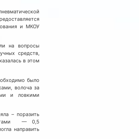
 пневматической
предоставляется
зования и МКОУ
али на вопросы
учных средств,
казалась в этом
необходимо было
ами, волоча за
ыми и ловкими
яла – поразить
анатами — 0,5
огла направить