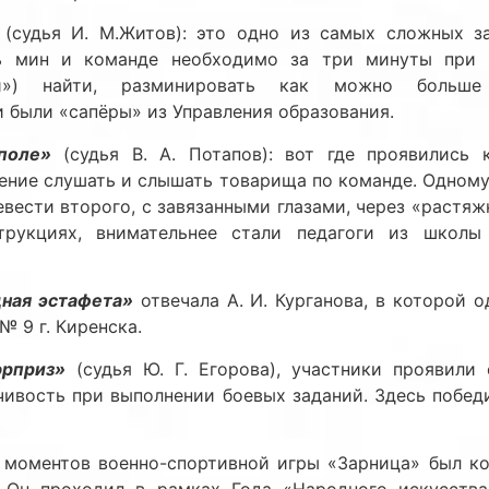
(судья И. М.Житов): это одно из самых сложных за
ть мин и команде необходимо за три минуты при
лей») найти, разминировать как можно больш
 были «сапёры» из Управления образования.
поле»
(судья В. А. Потапов): вот где проявились 
ение слушать и слышать товарища по команде. Одном
вести второго, с завязанными глазами, через «растяж
рукциях, внимательнее стали педагоги из шко
ная эстафета»
отвечала А. И. Курганова, в которой 
 9 г. Киренска.
рприз»
(судья Ю. Г. Егорова), участники проявили 
дчивость при выполнении боевых заданий. Здесь побе
 моментов военно-спортивной игры «Зарница» был ко
. Он проходил в рамках Года «Народного искусства