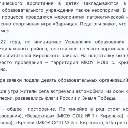
тического воспитания в детях закладываются 
ь образовательного учреждения также неоспорима. В 
о процесса проводятся мероприятия патриотической н
оенно-спортивная игра «Зарница». Педагоги знают, чт
имер.
22 года, по инициативе Управления образования 
иципального района, состоялась военно-спортивная 
 воспитателей Киренского района. На подготовку был 
место проведения – территория МКОУ НОШ с. Крив
но.
гре заявки подали девять образовательных организаций
сов утра жители села встречали автомобили, из окон 
песни, развевались флаги России и Знамя Победы.
в – общее построение. По линейке в ряд стоят к
азования), «Вездеходы» (МКОУ СОШ № 1 г. Киренска),
нска), «Броня» (МКОУ СОШ № 5 г. Киренска), «Патри