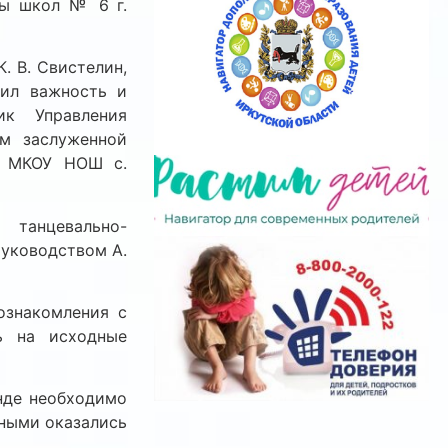
ды школ № 6 г.
. В. Свистелин,
тил важность и
ик Управления
м заслуженной
ор МКОУ НОШ с.
танцевально-
уководством А.
ознакомления с
ь на исходные
анде необходимо
ными оказались