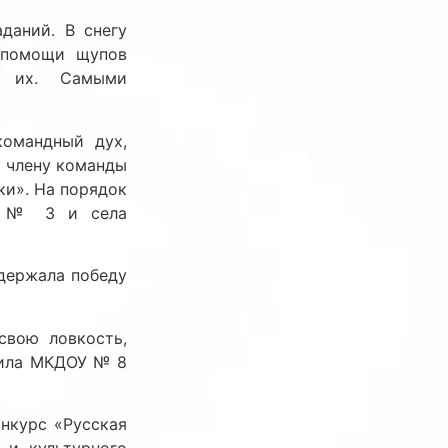
даний. В снегу
 помощи щупов
е их. Самыми
командный дух,
у члену команды
ки». На порядок
лы № 3 и села
одержала победу
свою ловкость,
дила МКДОУ № 8
нкурс «Русская
 и культурного