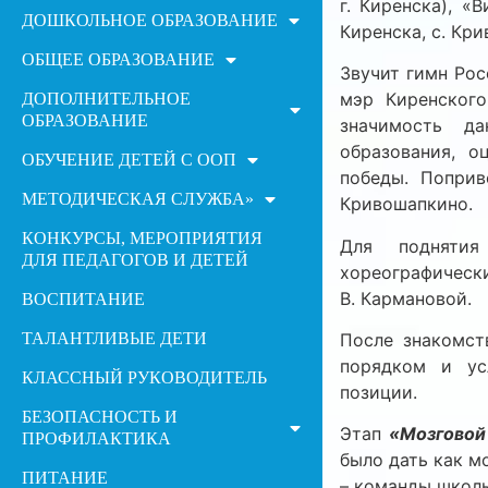
г. Киренска), 
ДОШКОЛЬНОЕ ОБРАЗОВАНИЕ
Киренска, с. Кри
ОБЩЕЕ ОБРАЗОВАНИЕ
Звучит гимн Рос
мэр Киренского
ДОПОЛНИТЕЛЬНОЕ
ОБРАЗОВАНИЕ
значимость да
образования, 
ОБУЧЕНИЕ ДЕТЕЙ С ООП
победы. Попри
МЕТОДИЧЕСКАЯ СЛУЖБА»
Кривошапкино.
КОНКУРСЫ, МЕРОПРИЯТИЯ
Для поднятия
ДЛЯ ПЕДАГОГОВ И ДЕТЕЙ
хореографическ
В. Кармановой.
ВОСПИТАНИЕ
ТАЛАНТЛИВЫЕ ДЕТИ
После знакомст
порядком и ус
КЛАССНЫЙ РУКОВОДИТЕЛЬ
позиции.
БЕЗОПАСНОСТЬ И
Этап
«Мозговой
ПРОФИЛАКТИКА
было дать как 
ПИТАНИЕ
– команды школы