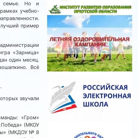
в семье. Но и
рамках учебно-
аправленности.
о лучший пример
администрации
игра «Зарница»
дан один месяц.
ошапкино. Всё
.
которых звучали
оманды: «Гром»
 «Победа» (МКОУ
оты» (МКДОУ № 8