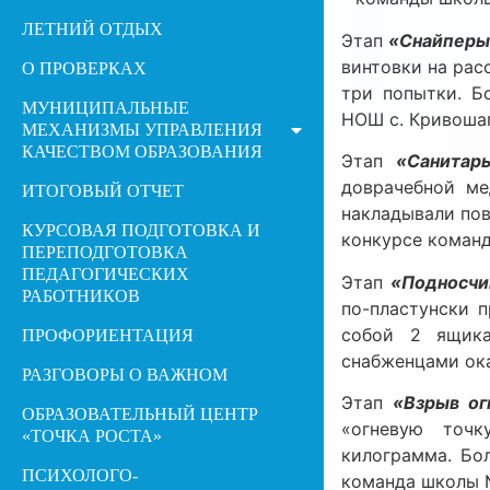
ЛЕТНИЙ ОТДЫХ
Этап
«Снайпер
винтовки на рас
О ПРОВЕРКАХ
три попытки. Б
МУНИЦИПАЛЬНЫЕ
НОШ с. Кривоша
МЕХАНИЗМЫ УПРАВЛЕНИЯ
КАЧЕСТВОМ ОБРАЗОВАНИЯ
Этап
«Санитар
доврачебной ме
ИТОГОВЫЙ ОТЧЕТ
накладывали пов
КУРСОВАЯ ПОДГОТОВКА И
конкурсе команд
ПЕРЕПОДГОТОВКА
ПЕДАГОГИЧЕСКИХ
Этап
«Подносчи
РАБОТНИКОВ
по-пластунски 
собой 2 ящика
ПРОФОРИЕНТАЦИЯ
снабженцами ока
РАЗГОВОРЫ О ВАЖНОМ
Этап
«Взрыв ог
ОБРАЗОВАТЕЛЬНЫЙ ЦЕНТР
«огневую точк
«ТОЧКА РОСТА»
килограмма. Бо
ПСИХОЛОГО-
команда школы №