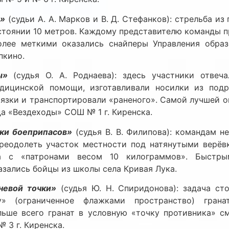
ы»
(судьи А. А. Марков и В. Д. Стефанков): стрельба из
стоянии 10 метров. Каждому представителю команды 
олее меткими оказались снайперы Управления обра
пкино.
ы»
(судья О. А. Роднаева): здесь участники отвеч
дицинской помощи, изготавливали носилки из подр
язки и транспортировали «раненого». Самой лучшей о
а «Вездеходы» СОШ № 1 г. Киренска.
ки боеприпасов»
(судья В. В. Филипова): командам 
преодолеть участок местности под натянутыми верёвк
 с «патронами весом 10 килограммов». Быстр
зались бойцы из школы села Кривая Лука.
невой точки»
(судья Ю. Н. Спиридонова): задача сто
у» (ограниченное флажками пространство) гр
льше всего гранат в условную «точку противника» см
 3 г. Киренска.