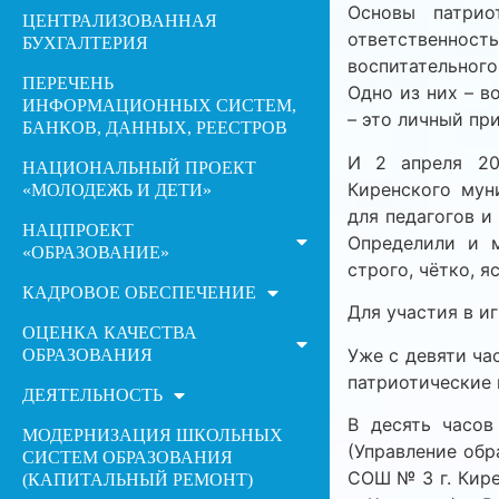
Основы патрио
ЦЕНТРАЛИЗОВАННАЯ
ответственност
БУХГАЛТЕРИЯ
воспитательног
ПЕРЕЧЕНЬ
Одно из них – в
ИНФОРМАЦИОННЫХ СИСТЕМ,
– это личный пр
БАНКОВ, ДАННЫХ, РЕЕСТРОВ
И 2 апреля 20
НАЦИОНАЛЬНЫЙ ПРОЕКТ
Киренского мун
«МОЛОДЕЖЬ И ДЕТИ»
для педагогов и
НАЦПРОЕКТ
Определили и 
«ОБРАЗОВАНИЕ»
строго, чётко, яс
КАДРОВОЕ ОБЕСПЕЧЕНИЕ
Для участия в и
ОЦЕНКА КАЧЕСТВА
Уже с девяти ча
ОБРАЗОВАНИЯ
патриотические 
ДЕЯТЕЛЬНОСТЬ
В десять часо
МОДЕРНИЗАЦИЯ ШКОЛЬНЫХ
(Управление обр
СИСТЕМ ОБРАЗОВАНИЯ
СОШ № 3 г. Кире
(КАПИТАЛЬНЫЙ РЕМОНТ)