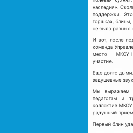
наследия». Скол
поддержки! Это
горшках, блины,
не было равных 
И вот, после по
команда Управл
место — МКОУ Н
участие.
Еще долго дымил
задушевные звук
Мы выражаем б
педагогам и т
коллектив МКОУ
радушный приём
Первый блин уда