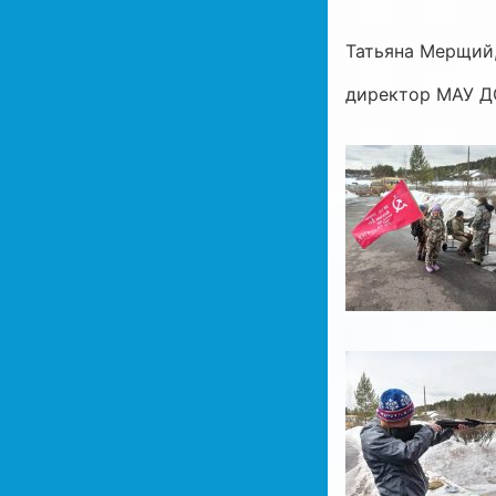
Татьяна Мерщий
директор МАУ Д