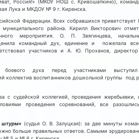
«Виват, Россия!» (МКОУ НОШ с. Кривошапкино), коман
вая Лука и МКДОУ № 9 г. Киренска.
сийской Федерации. Всех собравшихся приветствует К
 муниципального района. Кирилл Викторович отме
нного мероприятия. О. П. Звягинцева, начальн
оценила командный дух, единение и пожелала все
ветствовал участников и А. Ю. Проханов, директ
 боевого духа перед участниками выступил 
ий коллектив воспитанников дошкольной группы под р
ва с судейской коллегией, проведения жеребьевки, 
ловиями проведения соревнований, все разошлис
 штурм»
(судья О. В. Залуцкая): за две минуты ком
можно больше правильных ответов. Самыми эрудирован
 № 5 и № 6 г. Киренска.