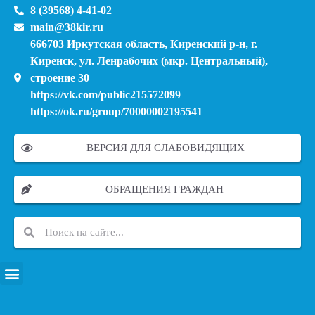
8 (39568) 4-41-02
main@38kir.ru
666703 Иркутская область, Киренский р-н, г.
Киренск, ул. Ленрабочих (мкр. Центральный),
строение 30
https://vk.com/public215572099
https://ok.ru/group/70000002195541
ВЕРСИЯ ДЛЯ СЛАБОВИДЯЩИХ
ОБРАЩЕНИЯ ГРАЖДАН
ПЕРЕЧЕНЬ ИНФОРМАЦИОННЫХ СИСТЕМ, БАНКОВ, ДАННЫХ, РЕЕСТРОВ
МОДЕРНИЗАЦИЯ ШКОЛЬНЫХ СИСТЕМ ОБРАЗОВАНИЯ (КАПИТАЛЬНЫЙ РЕМОНТ)
МУНИЦИПАЛЬНЫЕ МЕХАНИЗМЫ УПРАВЛЕНИЯ КАЧЕСТВОМ ОБРАЗОВАНИЯ
КУРСОВАЯ ПОДГОТОВКА И ПЕРЕПОДГОТОВКА ПЕДАГОГИЧЕСКИХ РАБОТНИКОВ
ПСИХОЛОГО-ПЕДАГОГИЧЕСКАЯ ПОМОЩЬ ДЕТЯМ ИЗ ЧИСЛА СЕМЕЙ УЧАСТНИКОВ СВО
СНИЖЕНИЕ ДОКУМЕНТАЦИОННОЙ НАГРУЗКИ НА ПЕДАГОГИЧЕСКИХ РАБОТНИКОВ