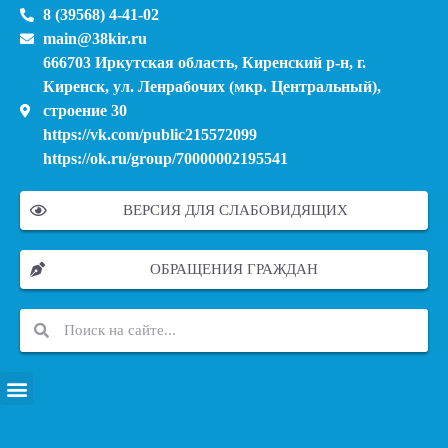
8 (39568) 4-41-02
main@38kir.ru
666703 Иркутская область, Киренский р-н, г.
Киренск, ул. Ленрабочих (мкр. Центральный),
строение 30
https://vk.com/public215572099
https://ok.ru/group/70000002195541
ВЕРСИЯ ДЛЯ СЛАБОВИДЯЩИХ
ОБРАЩЕНИЯ ГРАЖДАН
ПЕРЕЧЕНЬ ИНФОРМАЦИОННЫХ СИСТЕМ, БАНКОВ, ДАННЫХ, РЕЕСТРОВ
МОДЕРНИЗАЦИЯ ШКОЛЬНЫХ СИСТЕМ ОБРАЗОВАНИЯ (КАПИТАЛЬНЫЙ РЕМОНТ)
МУНИЦИПАЛЬНЫЕ МЕХАНИЗМЫ УПРАВЛЕНИЯ КАЧЕСТВОМ ОБРАЗОВАНИЯ
КУРСОВАЯ ПОДГОТОВКА И ПЕРЕПОДГОТОВКА ПЕДАГОГИЧЕСКИХ РАБОТНИКОВ
ПСИХОЛОГО-ПЕДАГОГИЧЕСКАЯ ПОМОЩЬ ДЕТЯМ ИЗ ЧИСЛА СЕМЕЙ УЧАСТНИКОВ СВО
СНИЖЕНИЕ ДОКУМЕНТАЦИОННОЙ НАГРУЗКИ НА ПЕДАГОГИЧЕСКИХ РАБОТНИКОВ