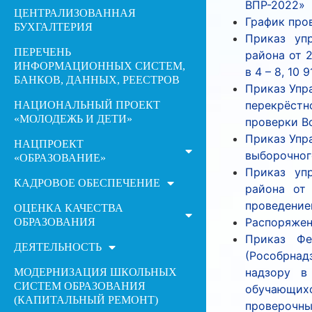
ВПР-2022»
ЦЕНТРАЛИЗОВАННАЯ
График про
БУХГАЛТЕРИЯ
Приказ уп
ПЕРЕЧЕНЬ
района от 
ИНФОРМАЦИОННЫХ СИСТЕМ,
в 4 – 8, 10 
БАНКОВ, ДАННЫХ, РЕЕСТРОВ
Приказ Упр
перекрёстн
НАЦИОНАЛЬНЫЙ ПРОЕКТ
«МОЛОДЕЖЬ И ДЕТИ»
проверки В
Приказ Упр
НАЦПРОЕКТ
выборочног
«ОБРАЗОВАНИЕ»
Приказ уп
КАДРОВОЕ ОБЕСПЕЧЕНИЕ
района от
проведение
ОЦЕНКА КАЧЕСТВА
Распоряжен
ОБРАЗОВАНИЯ
Приказ Фе
ДЕЯТЕЛЬНОСТЬ
(Рособрнад
надзору в
МОДЕРНИЗАЦИЯ ШКОЛЬНЫХ
СИСТЕМ ОБРАЗОВАНИЯ
обучающих
(КАПИТАЛЬНЫЙ РЕМОНТ)
проверочны