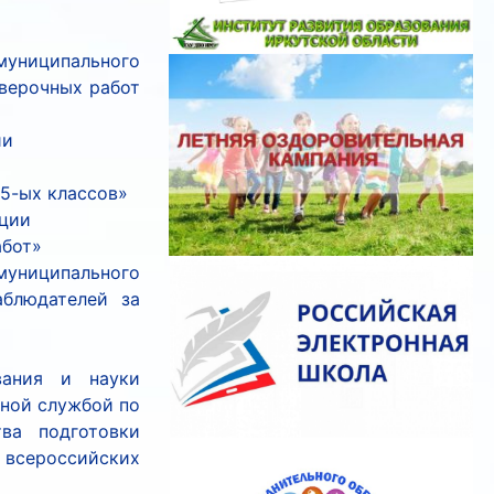
муниципального
оверочных работ
ии
5-ых классов»
ации
абот»
муниципального
блюдателей за
вания и науки
ьной службой по
ва подготовки
всероссийских