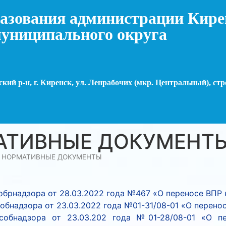
азования администрации Кире
униципального округа
кий р-н, г. Киренск, ул. Ленрабочих (мкр. Центральный), стр
АТИВНЫЕ ДОКУМЕНТ
»
НОРМАТИВНЫЕ ДОКУМЕНТЫ
обрнадзора от 28.03.2022 года №467 «О переносе ВПР 
обнадзора от 23.03.2022 года №01-31/08-01 «О перено
собнадзора от 23.03.202 года №01-28/08-01 «О п