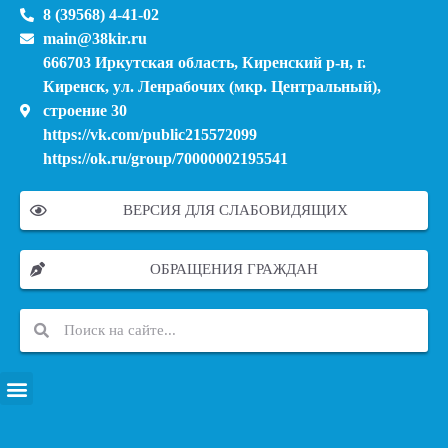
8 (39568) 4-41-02
main@38kir.ru
666703 Иркутская область, Киренский р-н, г.
Киренск, ул. Ленрабочих (мкр. Центральный),
строение 30
https://vk.com/public215572099
https://ok.ru/group/70000002195541
ВЕРСИЯ ДЛЯ СЛАБОВИДЯЩИХ
ОБРАЩЕНИЯ ГРАЖДАН
ПЕРЕЧЕНЬ ИНФОРМАЦИОННЫХ СИСТЕМ, БАНКОВ, ДАННЫХ, РЕЕСТРОВ
МОДЕРНИЗАЦИЯ ШКОЛЬНЫХ СИСТЕМ ОБРАЗОВАНИЯ (КАПИТАЛЬНЫЙ РЕМОНТ)
МУНИЦИПАЛЬНЫЕ МЕХАНИЗМЫ УПРАВЛЕНИЯ КАЧЕСТВОМ ОБРАЗОВАНИЯ
КУРСОВАЯ ПОДГОТОВКА И ПЕРЕПОДГОТОВКА ПЕДАГОГИЧЕСКИХ РАБОТНИКОВ
ПСИХОЛОГО-ПЕДАГОГИЧЕСКАЯ ПОМОЩЬ ДЕТЯМ ИЗ ЧИСЛА СЕМЕЙ УЧАСТНИКОВ СВО
СНИЖЕНИЕ ДОКУМЕНТАЦИОННОЙ НАГРУЗКИ НА ПЕДАГОГИЧЕСКИХ РАБОТНИКОВ