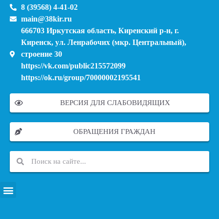
8 (39568) 4-41-02
main@38kir.ru
666703 Иркутская область, Киренский р-н, г.
Киренск, ул. Ленрабочих (мкр. Центральный),
строение 30
https://vk.com/public215572099
https://ok.ru/group/70000002195541
ВЕРСИЯ ДЛЯ СЛАБОВИДЯЩИХ
ОБРАЩЕНИЯ ГРАЖДАН
ПЕРЕЧЕНЬ ИНФОРМАЦИОННЫХ СИСТЕМ, БАНКОВ, ДАННЫХ, РЕЕСТРОВ
МОДЕРНИЗАЦИЯ ШКОЛЬНЫХ СИСТЕМ ОБРАЗОВАНИЯ (КАПИТАЛЬНЫЙ РЕМОНТ)
МУНИЦИПАЛЬНЫЕ МЕХАНИЗМЫ УПРАВЛЕНИЯ КАЧЕСТВОМ ОБРАЗОВАНИЯ
КУРСОВАЯ ПОДГОТОВКА И ПЕРЕПОДГОТОВКА ПЕДАГОГИЧЕСКИХ РАБОТНИКОВ
ПСИХОЛОГО-ПЕДАГОГИЧЕСКАЯ ПОМОЩЬ ДЕТЯМ ИЗ ЧИСЛА СЕМЕЙ УЧАСТНИКОВ СВО
СНИЖЕНИЕ ДОКУМЕНТАЦИОННОЙ НАГРУЗКИ НА ПЕДАГОГИЧЕСКИХ РАБОТНИКОВ