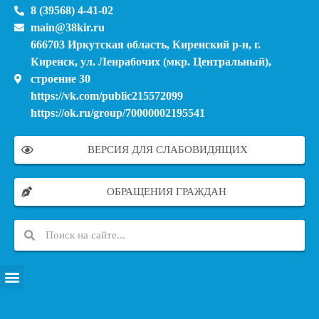
8 (39568) 4-41-02
main@38kir.ru
666703 Иркутская область, Киренский р-н, г.
Киренск, ул. Ленрабочих (мкр. Центральный),
строение 30
https://vk.com/public215572099
https://ok.ru/group/70000002195541
ВЕРСИЯ ДЛЯ СЛАБОВИДЯЩИХ
ОБРАЩЕНИЯ ГРАЖДАН
ПЕРЕЧЕНЬ ИНФОРМАЦИОННЫХ СИСТЕМ, БАНКОВ, ДАННЫХ, РЕЕСТРОВ
МОДЕРНИЗАЦИЯ ШКОЛЬНЫХ СИСТЕМ ОБРАЗОВАНИЯ (КАПИТАЛЬНЫЙ РЕМОНТ)
МУНИЦИПАЛЬНЫЕ МЕХАНИЗМЫ УПРАВЛЕНИЯ КАЧЕСТВОМ ОБРАЗОВАНИЯ
КУРСОВАЯ ПОДГОТОВКА И ПЕРЕПОДГОТОВКА ПЕДАГОГИЧЕСКИХ РАБОТНИКОВ
ПСИХОЛОГО-ПЕДАГОГИЧЕСКАЯ ПОМОЩЬ ДЕТЯМ ИЗ ЧИСЛА СЕМЕЙ УЧАСТНИКОВ СВО
СНИЖЕНИЕ ДОКУМЕНТАЦИОННОЙ НАГРУЗКИ НА ПЕДАГОГИЧЕСКИХ РАБОТНИКОВ