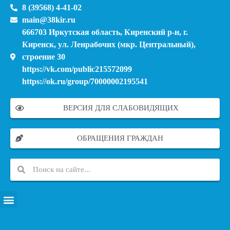
8 (39568) 4-41-02
main@38kir.ru
666703 Иркутская область, Киренский р-н, г.
Киренск, ул. Ленрабочих (мкр. Центральный),
строение 30
https://vk.com/public215572099
https://ok.ru/group/70000002195541
ВЕРСИЯ ДЛЯ СЛАБОВИДЯЩИХ
ОБРАЩЕНИЯ ГРАЖДАН
ПЕРЕЧЕНЬ ИНФОРМАЦИОННЫХ СИСТЕМ, БАНКОВ, ДАННЫХ, РЕЕСТРОВ
МОДЕРНИЗАЦИЯ ШКОЛЬНЫХ СИСТЕМ ОБРАЗОВАНИЯ (КАПИТАЛЬНЫЙ РЕМОНТ)
МУНИЦИПАЛЬНЫЕ МЕХАНИЗМЫ УПРАВЛЕНИЯ КАЧЕСТВОМ ОБРАЗОВАНИЯ
КУРСОВАЯ ПОДГОТОВКА И ПЕРЕПОДГОТОВКА ПЕДАГОГИЧЕСКИХ РАБОТНИКОВ
ПСИХОЛОГО-ПЕДАГОГИЧЕСКАЯ ПОМОЩЬ ДЕТЯМ ИЗ ЧИСЛА СЕМЕЙ УЧАСТНИКОВ СВО
СНИЖЕНИЕ ДОКУМЕНТАЦИОННОЙ НАГРУЗКИ НА ПЕДАГОГИЧЕСКИХ РАБОТНИКОВ