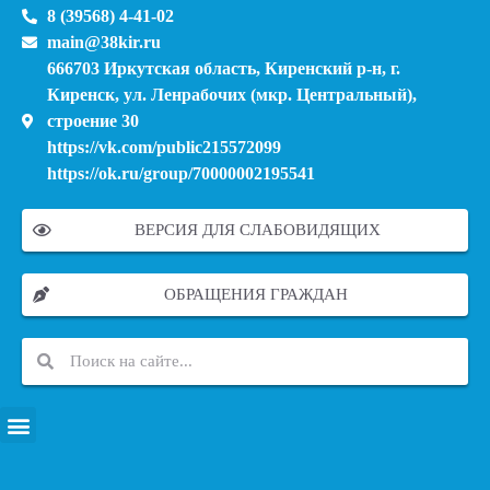
8 (39568) 4-41-02
main@38kir.ru
666703 Иркутская область, Киренский р-н, г.
Киренск, ул. Ленрабочих (мкр. Центральный),
строение 30
https://vk.com/public215572099
https://ok.ru/group/70000002195541
ВЕРСИЯ ДЛЯ СЛАБОВИДЯЩИХ
ОБРАЩЕНИЯ ГРАЖДАН
ПЕРЕЧЕНЬ ИНФОРМАЦИОННЫХ СИСТЕМ, БАНКОВ, ДАННЫХ, РЕЕСТРОВ
МОДЕРНИЗАЦИЯ ШКОЛЬНЫХ СИСТЕМ ОБРАЗОВАНИЯ (КАПИТАЛЬНЫЙ РЕМОНТ)
МУНИЦИПАЛЬНЫЕ МЕХАНИЗМЫ УПРАВЛЕНИЯ КАЧЕСТВОМ ОБРАЗОВАНИЯ
КУРСОВАЯ ПОДГОТОВКА И ПЕРЕПОДГОТОВКА ПЕДАГОГИЧЕСКИХ РАБОТНИКОВ
ПСИХОЛОГО-ПЕДАГОГИЧЕСКАЯ ПОМОЩЬ ДЕТЯМ ИЗ ЧИСЛА СЕМЕЙ УЧАСТНИКОВ СВО
СНИЖЕНИЕ ДОКУМЕНТАЦИОННОЙ НАГРУЗКИ НА ПЕДАГОГИЧЕСКИХ РАБОТНИКОВ