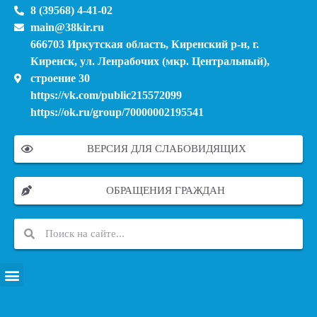
8 (39568) 4-41-02
main@38kir.ru
666703 Иркутская область, Киренский р-н, г.
Киренск, ул. Ленрабочих (мкр. Центральный),
строение 30
https://vk.com/public215572099
https://ok.ru/group/70000002195541
ВЕРСИЯ ДЛЯ СЛАБОВИДЯЩИХ
ОБРАЩЕНИЯ ГРАЖДАН
ПЕРЕЧЕНЬ ИНФОРМАЦИОННЫХ СИСТЕМ, БАНКОВ, ДАННЫХ, РЕЕСТРОВ
МОДЕРНИЗАЦИЯ ШКОЛЬНЫХ СИСТЕМ ОБРАЗОВАНИЯ (КАПИТАЛЬНЫЙ РЕМОНТ)
МУНИЦИПАЛЬНЫЕ МЕХАНИЗМЫ УПРАВЛЕНИЯ КАЧЕСТВОМ ОБРАЗОВАНИЯ
КУРСОВАЯ ПОДГОТОВКА И ПЕРЕПОДГОТОВКА ПЕДАГОГИЧЕСКИХ РАБОТНИКОВ
ПСИХОЛОГО-ПЕДАГОГИЧЕСКАЯ ПОМОЩЬ ДЕТЯМ ИЗ ЧИСЛА СЕМЕЙ УЧАСТНИКОВ СВО
СНИЖЕНИЕ ДОКУМЕНТАЦИОННОЙ НАГРУЗКИ НА ПЕДАГОГИЧЕСКИХ РАБОТНИКОВ